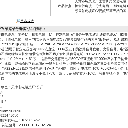
天津市电缆总厂主营矿用橡套电缆：
产品特点：
橡套软电缆、分支电缆，控制电缆 
频同轴电缆SYV视频线等产品的国
点击放大
TYV 铁路信号电缆
的详细资料：
津市电缆总厂主营矿用橡套电缆：矿用控制电缆. 矿用信号电缆.矿用通信电缆.矿用橡
缆，计算机电缆、船用电缆 射频同轴电缆SYV视频线等产品的国内*服务商。 欢迎您来区间
TY23 48*1的详细介绍：1. PTYAH PTYA PZYA PTYV PTYY PTY22 PTY23 （PZY02
-48芯 适用于额定电压交流500V或直流1000V及以下的铁路信号联络、火警信号、电
 聚乙稀绝缘综合护套钢带铠装聚氯乙烯护套铁路信号电缆 PTYA23 PTYA22 PTY23 PTY22 PT
8mm（1/1.0MM） 4-61芯 适用于交流额定电压500V或直流电压1000V及以
控制线路，能传输铁路信集团的一般自动信号，还可传输移频自动闭塞及业务等音频信
 PTYA22,ptya23铁路信号电缆PTYV,PTYAH使用特性： 电缆在-40℃-+50℃环境
. 普通护套的电缆在环境温度不低于-5℃下敷设，耐塞护套为-10℃。 弯曲半径不低于
干扰。
产单位：天津市电缆总厂*分厂
 李
:/
小时/
:
ianlian5962090
1822471050
机构代码证：10950374-4
C认证编号：2003010105102124