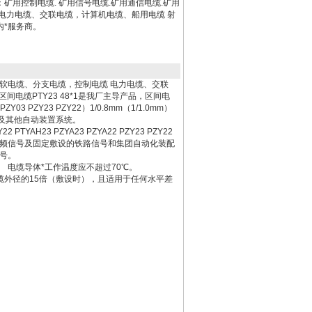
矿用控制电缆. 矿用信号电缆.矿用通信电缆.矿用
电力电缆、交联电缆，计算机电缆、船用电缆 射
内*服务商。
套软电缆、分支电缆，控制电缆 电力电缆、交联
电缆PTY23 48*1是我厂主导产品，区间电
 PZY03 PZY23 PZY22）1/0.8mm（1/1.0mm）
报及其他自动装置系统。
YAH23 PZYA23 PZYA22 PZY23 PZY22
下传输音频信号及固定敷设的铁路信号和集团自动化装配
号。
下使用。 电缆导体*工作温度应不超过70℃。
电缆外径的15倍（敷设时），且适用于任何水平差