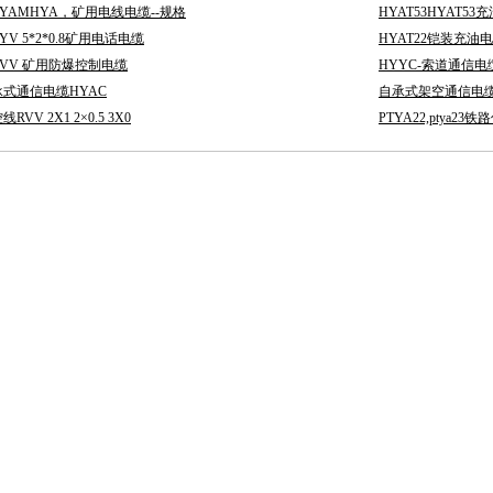
YAMHYA，矿用电线电缆--规格
HYAT53HYAT5
YV 5*2*0.8矿用电话电缆
HYAT22铠装充油电
KVV 矿用防爆控制电缆
HYYC-索道通信电
承式通信电缆HYAC
自承式架空通信电缆
RVV 2X1 2×0.5 3X0
PTYA22,ptya23