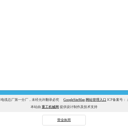
市电缆总厂第一分厂，未经允许翻录必究
GoogleSiteMap
网站管理入口
ICP备案号：
本站由
重工机械网
提供设计制作及技术支持
营业执照