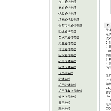
市内通信电缆
充油通信电缆
铠装通信电缆
填充式铠装电缆
P
全塑市内通信电缆
天
阻燃通讯电缆
电
自承式通信电缆
缆P
2
架空通信电缆
2.
地埋通信电缆
0.
阻水通信电缆
的
3.
矿用信号电缆
4
阻燃信号电缆
的
传感器电缆
生
防爆电缆
:毕
销售
矿用防爆电缆
24
矿用屏蔽信号电缆
传真
: t
铁路信号电缆
： 
局用电缆
组织
CC
弱电电缆