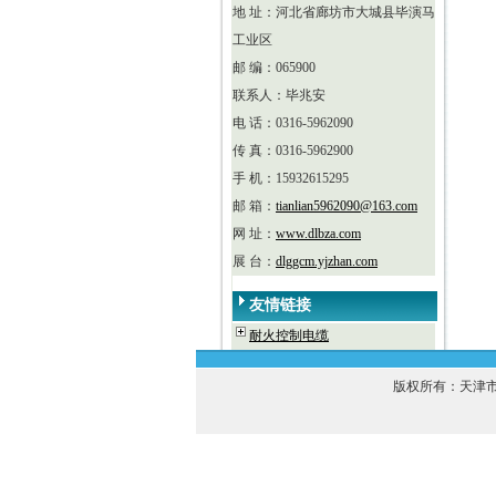
地 址：河北省廊坊市大城县毕演马
工业区
邮 编：065900
联系人：毕兆安
电 话：0316-5962090
传 真：0316-5962900
手 机：15932615295
邮 箱：
tianlian5962090@163.com
网 址：
www.dlbza.com
展 台：
dlggcm.yjzhan.com
友情链接
耐火控制电缆
版权所有：天津