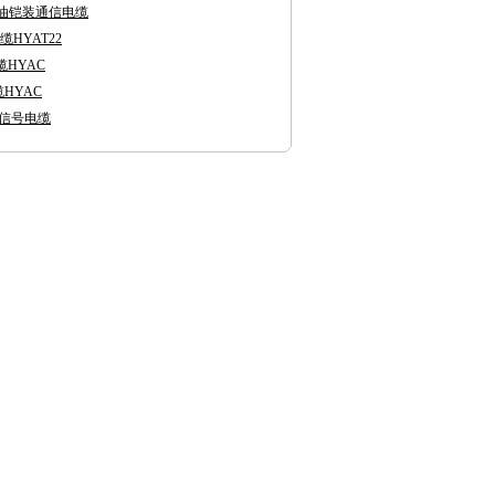
3充油铠装通信电缆
缆HYAT22
缆HYAC
HYAC
铁路信号电缆