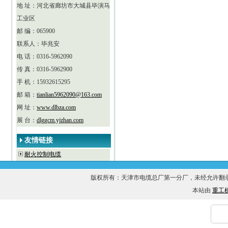
地 址：河北省廊坊市大城县毕演马
工业区
邮 编：065900
联系人：毕兆安
电 话：0316-5962090
传 真：0316-5962900
手 机：15932615295
邮 箱：
tianlian5962090@163.com
网 址：
www.dlbza.com
展 台：
dlggcm.yjzhan.com
友情链接
耐火控制电缆
版权所有：天津市电缆总厂第一分厂，未经允许
本站由
重工