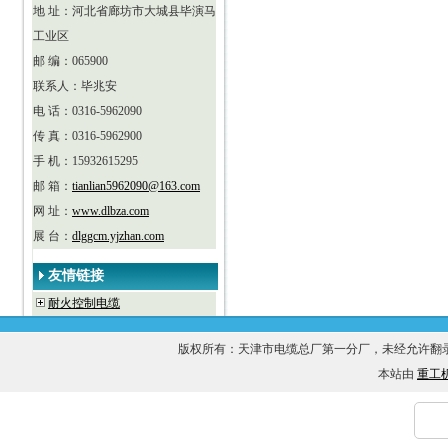
地 址：河北省廊坊市大城县毕演马
工业区
邮 编：065900
联系人：毕兆安
电 话：0316-5962090
传 真：0316-5962900
手 机：15932615295
邮 箱：
tianlian5962090@163.com
网 址：
www.dlbza.com
展 台：
dlggcm.yjzhan.com
友情链接
耐火控制电缆
版权所有：天津市电缆总厂第一分厂，未经允许
本站由
重工