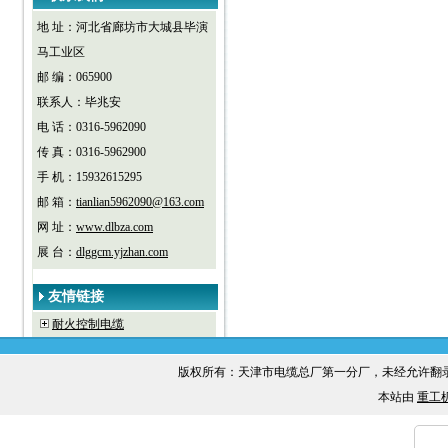
地 址：河北省廊坊市大城县毕演
马工业区
邮 编：065900
联系人：毕兆安
电 话：0316-5962090
传 真：0316-5962900
手 机：15932615295
邮 箱：
tianlian5962090@163.com
网 址：
www.dlbza.com
展 台：
dlggcm.yjzhan.com
友情链接
耐火控制电缆
版权所有：天津市电缆总厂第一分厂，未经允许
本站由
重工