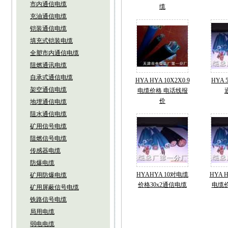
市内通信电缆
缆
充油通信电缆
铠装通信电缆
填充式铠装电缆
全塑市内通信电缆
阻燃通讯电缆
自承式通信电缆
HYA HYA 10X2X0.9
HYA 
架空通信电缆
电缆价格 电话线报
价
地埋通信电缆
阻水通信电缆
矿用信号电缆
阻燃信号电缆
传感器电缆
防爆电缆
HYAHYA 10对电缆
HYA H
矿用防爆电缆
价格30x2通信电缆
电缆
矿用屏蔽信号电缆
铁路信号电缆
局用电缆
弱电电缆