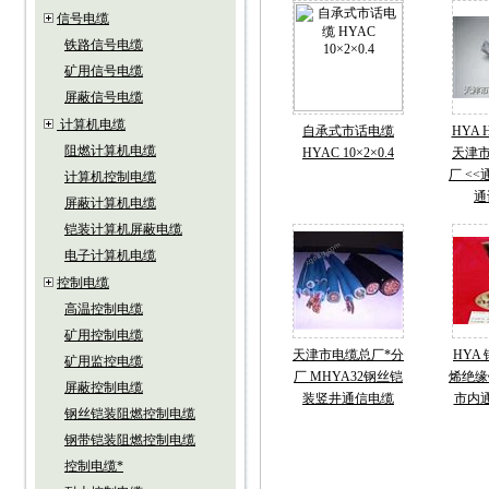
信号电缆
铁路信号电缆
矿用信号电缆
屏蔽信号电缆
计算机电缆
自承式市话电缆
HYA 
阻燃计算机电缆
HYAC 10×2×0.4
天津市
厂 <<
计算机控制电缆
通
屏蔽计算机电缆
铠装计算机屏蔽电缆
电子计算机电缆
控制电缆
高温控制电缆
矿用控制电缆
天津市电缆总厂*分
HYA
矿用监控电缆
厂 MHYA32钢丝铠
烯绝缘
屏蔽控制电缆
装竖井通信电缆
市内
钢丝铠装阻燃控制电缆
钢带铠装阻燃控制电缆
控制电缆*