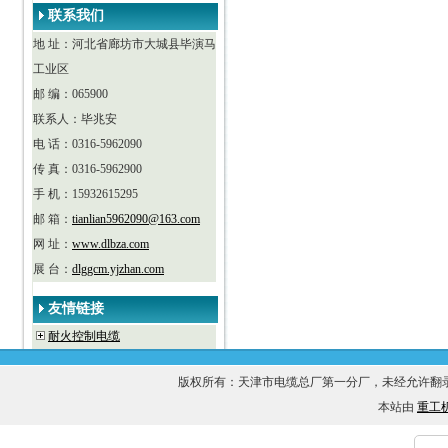
联系我们
地 址：河北省廊坊市大城县毕演马
工业区
邮 编：065900
联系人：毕兆安
电 话：0316-5962090
传 真：0316-5962900
手 机：15932615295
邮 箱：
tianlian5962090@163.com
网 址：
www.dlbza.com
展 台：
dlggcm.yjzhan.com
友情链接
耐火控制电缆
版权所有：天津市电缆总厂第一分厂，未经允许
本站由
重工