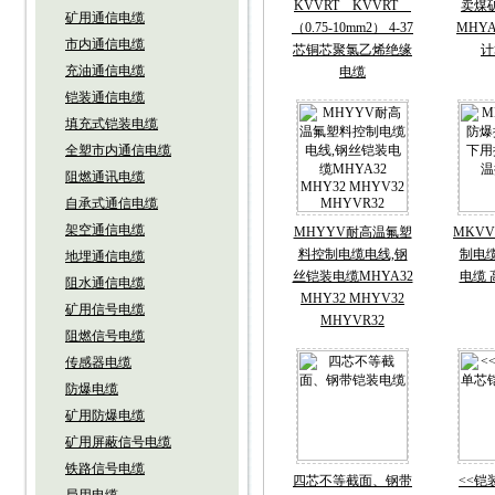
KVVRT KVVRT
卖煤
矿用通信电缆
（0.75-10mm2） 4-37
MHY
市内通信电缆
芯铜芯聚氯乙烯绝缘
计
充油通信电缆
电缆
铠装通信电缆
填充式铠装电缆
全塑市内通信电缆
阻燃通讯电缆
自承式通信电缆
架空通信电缆
MHYYV耐高温氟塑
MKV
料控制电缆电线,钢
制电
地埋通信电缆
丝铠装电缆MHYA32
电缆
阻水通信电缆
MHY32 MHYV32
矿用信号电缆
MHYVR32
阻燃信号电缆
传感器电缆
防爆电缆
矿用防爆电缆
矿用屏蔽信号电缆
铁路信号电缆
四芯不等截面、钢带
<<铠