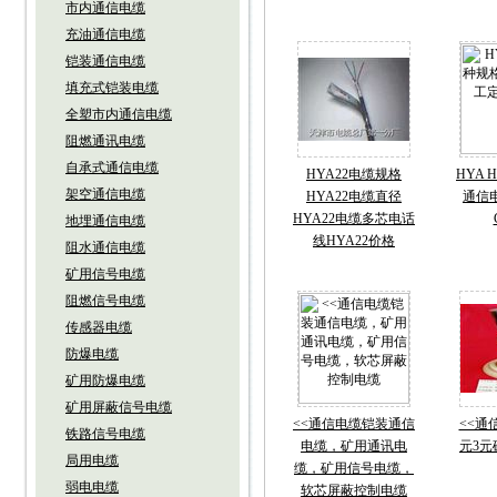
市内通信电缆
充油通信电缆
铠装通信电缆
填充式铠装电缆
全塑市内通信电缆
阻燃通讯电缆
自承式通信电缆
HYA22电缆规格
HYA 
架空通信电缆
HYA22电缆直径
通信
HYA22电缆多芯电话
地埋通信电缆
线HYA22价格
阻水通信电缆
矿用信号电缆
阻燃信号电缆
传感器电缆
防爆电缆
矿用防爆电缆
矿用屏蔽信号电缆
<<通信电缆铠装通信
<<通信
铁路信号电缆
电缆，矿用通讯电
元3元
局用电缆
缆，矿用信号电缆，
弱电电缆
软芯屏蔽控制电缆