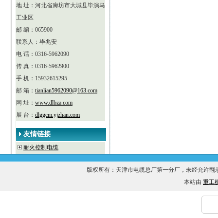
地 址：河北省廊坊市大城县毕演马
工业区
邮 编：065900
联系人：毕兆安
电 话：0316-5962090
传 真：0316-5962900
手 机：15932615295
邮 箱：
tianlian5962090@163.com
网 址：
www.dlbza.com
展 台：
dlggcm.yjzhan.com
友情链接
耐火控制电缆
版权所有：天津市电缆总厂第一分厂，未经允许
本站由
重工