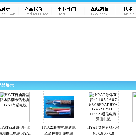
产品展示
HYAT石油膏型阻水
HYA22钢带铠装聚氯
HYAT 导体直径×0.4
防潮市话电缆 HYAT
乙烯护套阻燃电缆
0.5 0.6 0.7 0.8