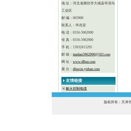
地 址：河北省廊坊市大城县毕演马
工业区
邮 编：065900
联系人：毕兆安
电 话：0316-5962090
传 真：0316-5962900
手 机：15932615295
邮 箱：
tianlian5962090@163.com
网 址：
www.dlbza.com
展 台：
dlggcm.yjzhan.com
友情链接
耐火控制电缆
版权所有：天津