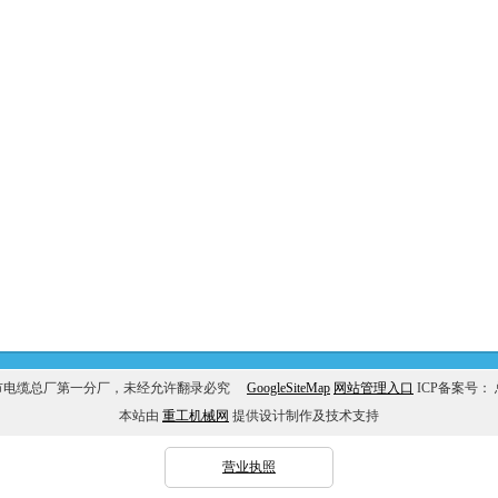
市电缆总厂第一分厂，未经允许翻录必究
GoogleSiteMap
网站管理入口
ICP备案号：
本站由
重工机械网
提供设计制作及技术支持
营业执照