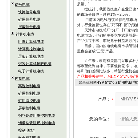
质量。”
信号电缆
据统计，我国线缆生产企业已达700
铁路信号电缆
的市场分额也不过在1%～2.5% 。
矿用信号电缆
目前国内电线电缆通信电缆市场上，
外，行业监管也存在“只罚不 管”的
屏蔽信号电缆
天津市电缆总厂*分厂 【厂家销售：
计算机电缆
电缆市场，他们的主要竞争武器就是
产品供过于求、市场竞争日益激烈的
阻燃计算机电缆
目前，国内的电线电缆市场管理非常
计算机控制电缆
里也会变成“三无”产品。
屏蔽计算机电缆
近年来，政府有关部门采取多种措施
铠装计算机屏蔽电缆
都希望做到自律，不要低价竞 争， 
电子计算机电缆
格和他们差得比较多，希望行业协会
产品相关关键字：
MHYV 5*2*0.
控制电缆
如果你对
MHYV 5*2*0.8矿用电话电
高温控制电缆
矿用控制电缆
产品：
矿用监控电缆
屏蔽控制电缆
钢丝铠装阻燃控制电缆
您的单位：
钢带铠装阻燃控制电缆
控制电缆*
耐火控制电缆