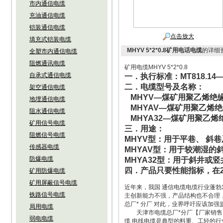
市内通信电缆
充油通信电缆
铠装通信电缆
点击放大
填充式铠装电缆
MHYV 5*2*0.8矿用电话电缆
的详细
全塑市内通信电缆
阻燃通讯电缆
矿用电缆MHYV 5*2*0.8
自承式通信电缆
一．执行标准：
MT818.14
二．电缆型号及名称：
架空通信电缆
MHYV—
煤矿用聚乙烯绝
地埋通信电缆
MHYAV—
煤矿用聚乙烯绝
阻水通信电缆
MHYA32—
煤矿用聚乙烯
矿用信号电缆
三．用途：
阻燃信号电缆
MHYV
型：用于平巷、 斜
传感器电缆
MHYAV
型：用于较潮湿的
防爆电缆
MHYA32
型：用于斜井或竖
四．产品只要性能指标，在
矿用防爆电缆
矿用屏蔽信号电缆
近年来，我国 通信电缆电缆行业蓬勃
铁路信号电缆
主创新能力不强，产品结构也不合理，
总厂* 分厂 对此，业界呼吁应该加
局用电缆
天津市电缆总厂*分厂【厂家销售：
弱电电缆
缆 电线电缆是典型的料重、工轻的行