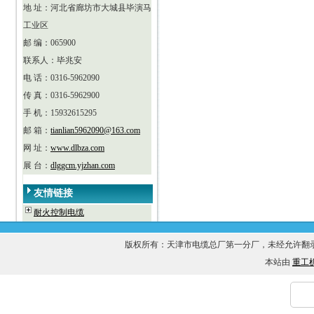
地 址：河北省廊坊市大城县毕演马
工业区
邮 编：065900
联系人：毕兆安
电 话：0316-5962090
传 真：0316-5962900
手 机：15932615295
邮 箱：
tianlian5962090@163.com
网 址：
www.dlbza.com
展 台：
dlggcm.yjzhan.com
友情链接
耐火控制电缆
版权所有：天津市电缆总厂第一分厂，未经允许
本站由
重工