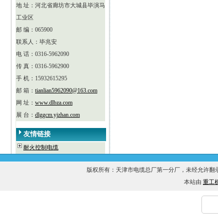
地 址：河北省廊坊市大城县毕演马
工业区
邮 编：065900
联系人：毕兆安
电 话：0316-5962090
传 真：0316-5962900
手 机：15932615295
邮 箱：
tianlian5962090@163.com
网 址：
www.dlbza.com
展 台：
dlggcm.yjzhan.com
友情链接
耐火控制电缆
版权所有：天津市电缆总厂第一分厂，未经允许
本站由
重工