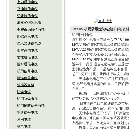
市内通信电缆
充油通信电缆
铠装通信电缆
点击放大
填充式铠装电缆
MKVV 矿用防爆控制电缆
的详细资
全塑市内通信电缆
矿用控制电缆
阻燃通讯电缆
煤矿用控制电缆执行标准:MT818-199
自承式通信电缆
MKVV 煤矿用铜芯聚氯乙烯绝缘聚氯乙
MKVV22 煤矿用铜芯聚氯乙烯绝缘聚
架空通信电缆
埋等能承受较大机械拉力的固定场合
地埋通信电缆
MKVV32 煤矿用铜芯聚氯乙烯绝缘聚氯
阻水通信电缆
近年来，我国 通信电缆电缆行业蓬勃
主创新能力不强，产品结构也不合理，
矿用信号电缆
总厂* 分厂 对此，业界呼吁应该加
阻燃信号电缆
天津市电缆总厂*分厂【厂家销售：
缆 电线电缆是典型的料重、工轻的行
传感器电缆
质量。”
防爆电缆
据统计，我国线缆生产企业已达700
的市场分额也不过在1%～2.5% 。
矿用防爆电缆
目前国内电线电缆通信电缆市场上，
矿用屏蔽信号电缆
外，行业监管也存在“只罚不 管”的
铁路信号电缆
天津市电缆总厂*分厂 【厂家销售：
电缆市场，他们的主要竞争武器就是
局用电缆
产品供过于求、市场竞争日益激烈的
弱电电缆
目前，国内的电线电缆市场管理非常