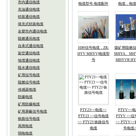
市内通信电缆
电缆型号 电缆配件
电缆，电
充油通信电缆
铠装通信电缆
填充式铠装电缆
全塑市内通信电缆
阻燃通讯电缆
自承式通信电缆
10对信号电缆，ZR-
煤矿用阻燃
架空通信电缆
HYV MHYV|电缆型
MHYA、MH
号
MHYVR H
地埋通信电缆
阻水通信电缆
矿用信号电缆
阻燃信号电缆
传感器电缆
防爆电缆
矿用防爆电缆
PTY23<<电缆>>
PTYV<<电
矿用屏蔽信号电缆
PTY23 <<信号电缆
PTYV <<
铁路信号电缆
>> PTY23 铁路信号
>> PTYV<
局用电缆
电缆
号电缆>
弱电电缆