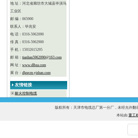
地 址：河北省廊坊市大城县毕演马
工业区
邮 编：065900
联系人：毕兆安
电 话：0316-5962090
传 真：0316-5962900
手 机：15932615295
邮 箱：
tianlian5962090@163.com
网 址：
www.dlbza.com
展 台：
dlggcm.yjzhan.com
友情链接
耐火控制电缆
版权所有：天津市电缆总厂第一分厂，未经允许
本站由
重工