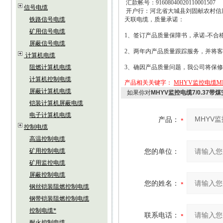
汇款帐号：
91608040020110001507
信号电缆
开户行：河北省大城县刘固献农村信
铁路信号电缆
天联电缆，质量承诺：
矿用信号电缆
1
、签订产品质量保障书，承诺
-
不合
屏蔽信号电缆
2
、两年内产品质量跟踪服务，并将客
计算机电缆
阻燃计算机电缆
3
、确因产品质量问题，我公司将保修
计算机控制电缆
产品相关关键字：
MHYV监控电缆MH
屏蔽计算机电缆
如果你对
MHYV监控电缆7/0.37带
铠装计算机屏蔽电缆
电子计算机电缆
产品：
控制电缆
高温控制电缆
矿用控制电缆
您的单位：
矿用监控电缆
屏蔽控制电缆
您的姓名：
钢丝铠装阻燃控制电缆
钢带铠装阻燃控制电缆
控制电缆*
联系电话：
耐火控制电缆