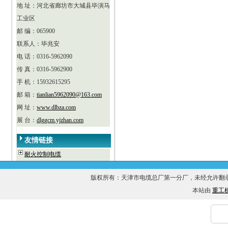
地 址：河北省廊坊市大城县毕演马
工业区
邮 编：065900
联系人：毕兆安
电 话：0316-5962090
传 真：0316-5962900
手 机：15932615295
邮 箱：
tianlian5962090@163.com
网 址：
www.dlbza.com
展 台：
dlggcm.yjzhan.com
友情链接
耐火控制电缆
版权所有：天津市电缆总厂第一分厂，未经允许
本站由
重工