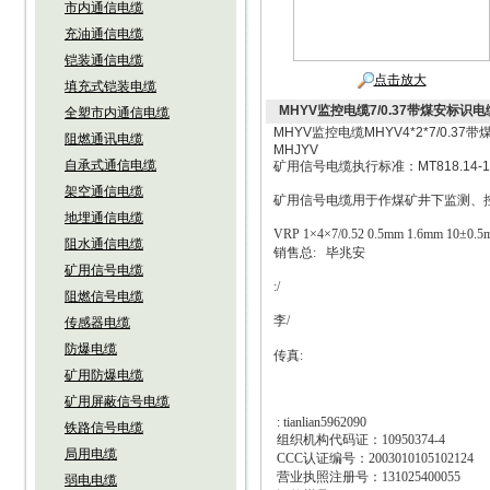
市内通信电缆
充油通信电缆
铠装通信电缆
点击放大
填充式铠装电缆
MHYV监控电缆7/0.37带煤安标识电
全塑市内通信电缆
MHYV监控电缆MHYV4*2*7/0.
阻燃通讯电缆
MHJYV
自承式通信电缆
矿用信号电缆执行标准：MT818.14-1
架空通信电缆
矿用信号电缆用于作煤矿井下监测、
地埋通信电缆
VRP 1×4×7/0.52 0.5mm 1.6mm 10±0.5
阻水通信电缆
销售总
:
毕兆安
矿用信号电缆
:/
阻燃信号电缆
李
/
传感器电缆
防爆电缆
传真
:
矿用防爆电缆
矿用屏蔽信号电缆
: tianlian5962090
铁路信号电缆
组织机构代码证：
10950374-4
局用电缆
CCC
认证编号：
2003010105102124
营业执照注册号：
131025400055
弱电电缆