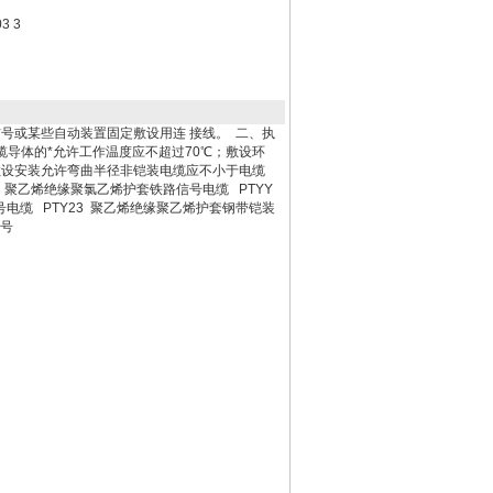
3 3
信号或某些自动装置固定敷设用连 接线。 二、执
 2.电缆导体的*允许工作温度应不超过70℃；敷设环
缆敷设安装允许弯曲半径非铠装电缆应不小于电缆
V 聚乙烯绝缘聚氯乙烯护套铁路信号电缆 PTYY
电缆 PTY23 聚乙烯绝缘聚乙烯护套钢带铠装
信号