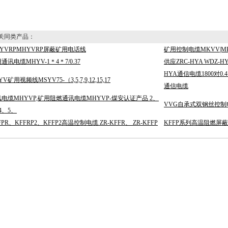
同类产品：
YVRPMHYVRP屏蔽矿用电话线
矿用控制电缆MKVV|M
通讯电缆MHYV-1＊4＊7/0.37
供应ZRC-HYA WDZ-HY
HYA通信电缆1800对0
YV矿用视频线MSYV75-（3,5,7,9,12,15,17
通信电缆
电缆MHYVP,矿用阻燃通讯电缆MHYVP-煤安认证产品 2、
VVG自承式双钢丝控制电
4、5、
FPR、KFFRP2、KFFP2高温控制电缆 ZR-KFFR、 ZR-KFFP
KFFP系列高温阻燃屏蔽线ZR