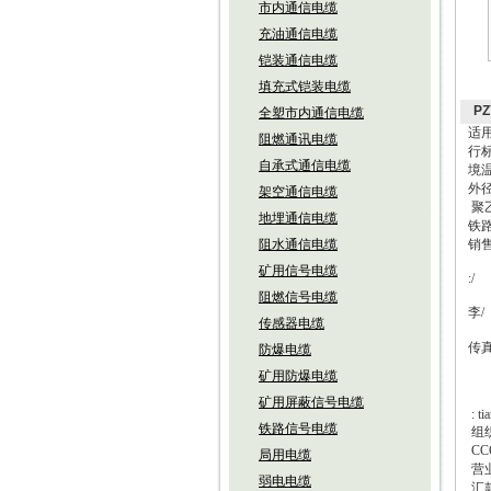
市内通信电缆
充油通信电缆
铠装通信电缆
填充式铠装电缆
PZ
全塑市内通信电缆
适
阻燃通讯电缆
行标
自承式通信电缆
境
外
架空通信电缆
聚
地埋通信电缆
铁
阻水通信电缆
销
矿用信号电缆
:/
阻燃信号电缆
李
/
传感器电缆
传
防爆电缆
矿用防爆电缆
矿用屏蔽信号电缆
: t
铁路信号电缆
组
CC
局用电缆
营
弱电电缆
汇