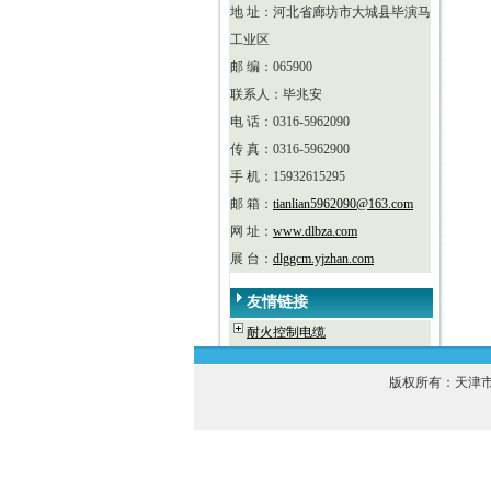
地 址：河北省廊坊市大城县毕演马
工业区
邮 编：065900
联系人：毕兆安
电 话：0316-5962090
传 真：0316-5962900
手 机：15932615295
邮 箱：
tianlian5962090@163.com
网 址：
www.dlbza.com
展 台：
dlggcm.yjzhan.com
友情链接
耐火控制电缆
版权所有：天津