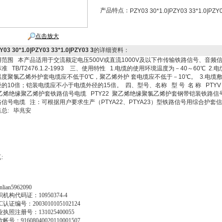
产品特点：
PZY03 30*1.0|PZY03 33*1.0|PZY0
点击放大
Y03 30*1.0|PZY03 33*1.0|PZY03 3
的详细资料：
用范围 本产品适用于交流额定电压500V或直流1000V及以下作传输铁路信号、音频
准 TB/T2476.1.2-1993 三、使用特性 1.电缆的使用环境温度为－40～60℃
温度聚氯乙烯外护套电缆应不低于0℃，聚乙烯外护 套电缆应不低于－10℃。 3.电
径的10倍；铠装电缆应不小于电缆外径的15倍。 四、型号、名称 型 号 名 称 PTY
乙烯绝缘聚乙烯护套铁路信号电缆 PTY22 聚乙烯绝缘聚氯乙烯护套钢带铠装铁路信号
路信号电缆 注：可根据用户要求生产（PTYA22、PTYA23）型铁路信号用综合护套
售总
:
毕兆安
真
:
ianlian5962090
织机构代码证：
10950374-4
C
认证编号：
2003010105102124
业执照注册号：
131025400055
款帐号：
91608040020110001507