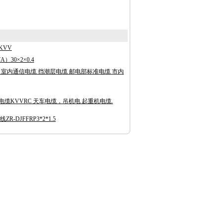
KVV
A）30×2×0.4
.4 室内通信电缆 挡潮层电缆 邮电部标准电缆 市内
缆KVVRC 天车电缆，吊机电 起重机电缆.
-DJFFRP3*2*1.5