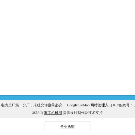
市电缆总厂第一分厂，未经允许翻录必究
GoogleSiteMap
网站管理入口
ICP备案号：
本站由
重工机械网
提供设计制作及技术支持
营业执照