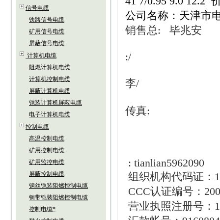
41 7/0.95 9.0 12
信号电缆
公司名称：天津市电
铁路信号电缆
销售总
:
毕兆安
矿用信号电缆
屏蔽信号电缆
:/
计算机电缆
阻燃计算机电缆
计算机控制电缆
李
/
屏蔽计算机电缆
铠装计算机屏蔽电缆
传真
:
电子计算机电缆
控制电缆
高温控制电缆
矿用控制电缆
: tianlian5962090
矿用监控电缆
屏蔽控制电缆
组织机构代码证：
1
钢丝铠装阻燃控制电缆
CCC
认证编号：
20
钢带铠装阻燃控制电缆
营业执照注册号：
1
控制电缆*