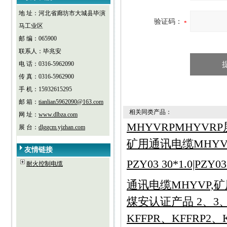
地 址：河北省廊坊市大城县毕演
验证码：
马工业区
邮 编：065900
联系人：毕兆安
电 话：0316-5962090
传 真：0316-5962900
手 机：15932615295
邮 箱：
tianlian5962090@163.com
相关同类产品：
网 址：
www.dlbza.com
MHYVRPMHYV
展 台：
dlggcm.yjzhan.com
矿用通讯电缆MHYV-1
友情链接
PZY03 30*1.0|PZY03
耐火控制电缆
通讯电缆MHYVP,
煤安认证产品 2、3、
KFFPR、KFFRP2、