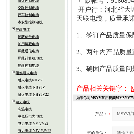
汇款帐号：
9160804
耐火控制电缆
交联控制电缆
开户行：河北省大
行车控制电缆
天联电缆，质量承
本安型控制电缆
屏蔽电缆
1
、签订产品质量保
屏蔽信号电缆
矿用屏蔽电缆
2
、两年内产品质量
屏蔽通信电缆
屏蔽计算机电缆
屏蔽控制电缆
3
、确因产品质量问
阻燃耐火电缆
耐火电缆NHVV
产品相关关键字：
耐火电缆 NHYJV
耐火电缆 NHYJV22
如果你对
MSYV矿用视频线MSYV75-（3,5
电力电缆
高温电缆
产品：
中低压电力电缆
电力电缆 VV VV22
电力电缆 YJV YJV22
您的单位：