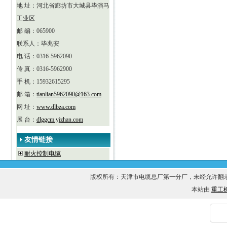
地 址：河北省廊坊市大城县毕演马
工业区
邮 编：065900
联系人：毕兆安
电 话：0316-5962090
传 真：0316-5962900
手 机：15932615295
邮 箱：
tianlian5962090@163.com
网 址：
www.dlbza.com
展 台：
dlggcm.yjzhan.com
友情链接
耐火控制电缆
版权所有：天津市电缆总厂第一分厂，未经允许
本站由
重工