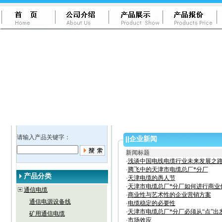
请输入产品关键字：
||
企业新闻
新闻标题
·
浅谈中国电线电缆行业未来发展之
·
腾飞中的天津市电缆总厂*分厂
产品分类
·
天津电缆的愚人节
·
天津市电缆总厂*分厂如何进行商业
通信电缆
·
商业性与艺术性的企业营销方案
通信电源设备线
·
电缆稳定的必要性
·
天津市电缆总厂*分厂必须从“点”出
矿用通信电缆
·
市场效应