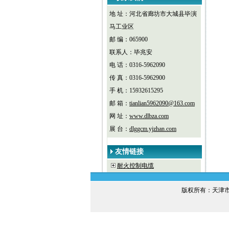
地 址：河北省廊坊市大城县毕演
马工业区
邮 编：065900
联系人：毕兆安
电 话：0316-5962090
传 真：0316-5962900
手 机：15932615295
邮 箱：
tianlian5962090@163.com
网 址：
www.dlbza.com
展 台：
dlggcm.yjzhan.com
友情链接
耐火控制电缆
版权所有：天津