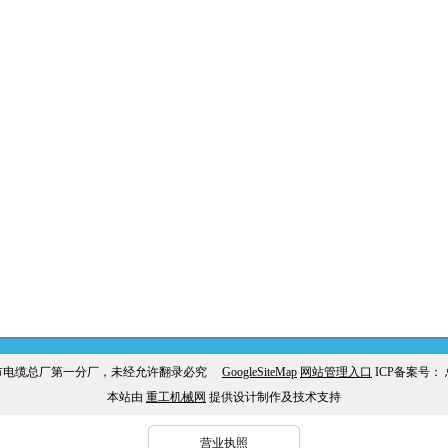
市电缆总厂第一分厂，未经允许翻录必究
GoogleSiteMap
网站管理入口
ICP备案号：
本站由
重工机械网
提供设计制作及技术支持
营业执照