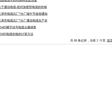
电线电缆中的特殊种类及用途
关于通信电缆-绞对加密型电缆的价格
天津市电缆总厂*分厂端午节放假通知
天津市电缆总厂*分厂通信电缆生产史
RS485楼宇信号电缆火爆销售
RS485电缆价格的计算方法
共 88 条记录，当前 2 / 9 页
首