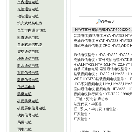
市内通信电缆
充油通信电缆
铠装通信电缆
点击放大
填充式铠装电缆
HYAT室外充油电缆HYAT 600X2X0.
全塑市内通信电缆
音频电缆|市话电缆;HYA HYAT53 HYA2
阻燃通讯电缆
充油通信电缆 HYAT HYAT23 HYAT53
自承式通信电缆
阻燃充油通信电缆 ZRC-HYAT;WDZ-HYA
架空通信电缆
通信电缆型号：HYA;HYA22;HYA23;HY
地埋通信电缆
充油通信电缆：室外充油电缆HYAT埋地话缆
HYAT;HYA23;HYAT53;HYAT22;HYYT
阻水通信电缆
自承式通信电缆-索道通信电缆型号：H
矿用信号电缆
铠装音频电缆；HYA22；HYA23；HYA5
WDZ-HYAT53铠装音频电缆型号： HY
阻燃信号电缆
HYA系列音频电缆-HYA,HYA22,HYA2
传感器电缆
室内通信电缆-配线电缆-HPVV22；HY
防爆电缆
音频电缆执行标准：YD/T322-199
厂址：河北省.廊坊市
矿用防爆电缆
法定代表：毕国栋
矿用屏蔽信号电缆
联 系 人：毕兆安（销售总）
厂家销售：
铁路信号电缆
厂家销售：
局用电缆
弱电电缆