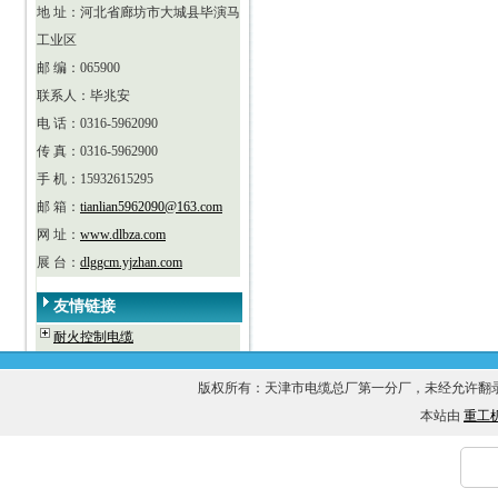
地 址：河北省廊坊市大城县毕演马
工业区
邮 编：065900
联系人：毕兆安
电 话：0316-5962090
传 真：0316-5962900
手 机：15932615295
邮 箱：
tianlian5962090@163.com
网 址：
www.dlbza.com
展 台：
dlggcm.yjzhan.com
友情链接
耐火控制电缆
版权所有：天津市电缆总厂第一分厂，未经允许
本站由
重工