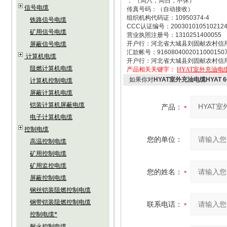
： （周六，周日，不休）
信号电缆
传真号码：（自动接收）
组织机构代码证：10950374-4
铁路信号电缆
CCC认证编号：200301010510212
矿用信号电缆
营业执照注册号：1310251400055
开户行：河北省大城县刘固献农村信
屏蔽信号电缆
汇款帐号：9160804002011000150
计算机电缆
开户行：河北省大城县刘固献农村信
阻燃计算机电缆
产品相关关键字：
HYAT室外充油电缆HY
如果你对
HYAT室外充油电缆HYAT 60
计算机控制电缆
屏蔽计算机电缆
铠装计算机屏蔽电缆
产品：
电子计算机电缆
控制电缆
您的单位：
高温控制电缆
矿用控制电缆
矿用监控电缆
您的姓名：
屏蔽控制电缆
钢丝铠装阻燃控制电缆
钢带铠装阻燃控制电缆
联系电话：
控制电缆*
耐火控制电缆