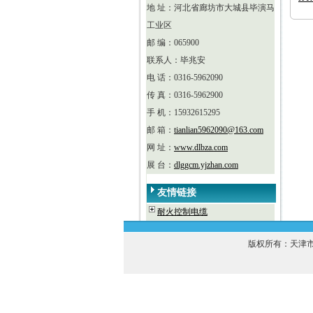
地 址：河北省廊坊市大城县毕演马
工业区
邮 编：065900
联系人：毕兆安
电 话：0316-5962090
传 真：0316-5962900
手 机：15932615295
邮 箱：
tianlian5962090@163.com
网 址：
www.dlbza.com
展 台：
dlggcm.yjzhan.com
友情链接
耐火控制电缆
版权所有：天津