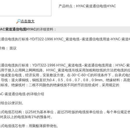
产品特点：
HYAC索道通信电缆HYAC
点击放大
YAC索道通信电缆HYAC
的详细资料：
通信电缆执行标准-YD/T322-1996 HYAC_索道电缆--索道通信电缆用途-HYAC-索道
格： 面议
通信电缆执行标准：YD/T322-1996 HYAC_索道电缆--索道通信电缆用途：HYA
适用于接入公用网上网网线路。HYAC_索道电缆吊线采用加粗刚纹线的方法把电缆的拉
中做成复合电缆，经济实用，安装敷设方便。在-30~C-60~C的环境条件下，自承
导线：退火裸铜线，铜线直径为0.4，0.5，0.6，0.7，0.8，0.9mm。绝缘材料
谱标准。绝缘线对：二根不同颜色的绝缘线按不同的节距扭绞成对，采用规定的
AC-索道通信电缆-的详细介绍
谱组合以便识别。
承式电缆芯结构：以25对为基本单位，超过25吃饭的电缆按单位组合，每个单位规定
00对及以上的电缆加有1%的预备对。
承式电缆缆芯包带：用聚酯薄膜带绕包。