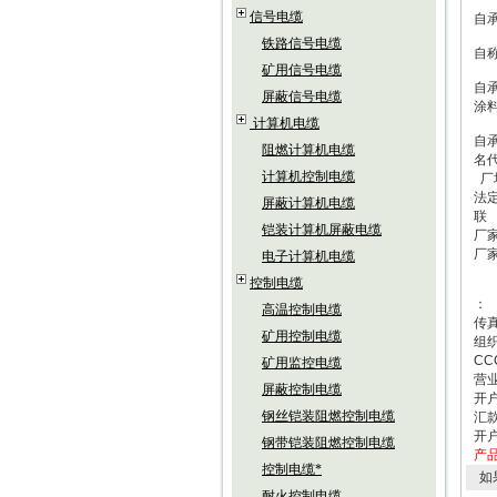
信号电缆
自
铁路信号电缆
自
矿用信号电缆
自承
屏蔽信号电缆
涂
计算机电缆
自
阻燃计算机电缆
名
计算机控制电缆
厂
法
屏蔽计算机电缆
联
铠装计算机屏蔽电缆
厂
厂
电子计算机电缆
控制电缆
：
高温控制电缆
传
矿用控制电缆
组织
CC
矿用监控电缆
营业
屏蔽控制电缆
开
钢丝铠装阻燃控制电缆
汇款
开
钢带铠装阻燃控制电缆
产
控制电缆*
如
耐火控制电缆