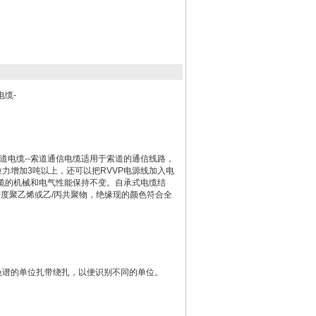
电缆-
C-索道电缆--索道通信电缆适用于索道的通信线路，
力增加3吨以上，还可以把RVVP电源线加入电
式电缆的机械和电气性能保持不变。自承式电缆结
：高密度聚乙烯或乙/丙共聚物，绝缘现的颜色符合全
色谱的单位扎带绕扎，以便识别不同的单位。