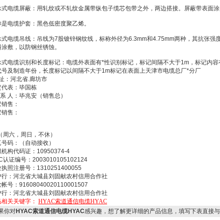
承式电缆屏蔽：用轧纹或不轧纹金属带纵包子缆芯包带之外，两边搭接。屏蔽带表面涂
称是电缆护套：黑色低密度聚乙烯。
式电缆吊线：吊线为7股镀锌钢纹线，标称外径为6.3mm和4.75mm两种，其抗张强度分
料涂敷，以防钢丝锈蚀。
承式电缆识别和长度标记：电缆外表面有*性识别标记，标记间隔不大于1m，标记内
代号及制造年份，长度标记以间隔不大于1m标记在表面上天津市电缆总厂*分厂
址：河北省.廊坊市
定代表：毕国栋
 系 人：毕兆安（销售总）
家销售：
家销售：
 （周六，周日，不休）
真号码：（自动接收）
机构代码证：10950374-4
C认证编号：2003010105102124
执照注册号：1310251400055
户行：河北省大城县刘固献农村信用合作社
帐号：91608040020110001507
户行：河北省大城县刘固献农村信用合作社
品相关关键字：
HYAC索道通信电缆HYAC
果你对
HYAC索道通信电缆HYAC
感兴趣，想了解更详细的产品信息，填写下表直接与