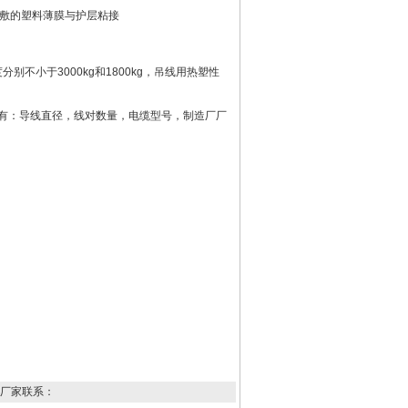
敷的塑料薄膜与护层粘接
别不小于3000kg和1800kg，吊线用热塑性
容有：导线直径，线对数量，电缆型号，制造厂厂
厂家联系：