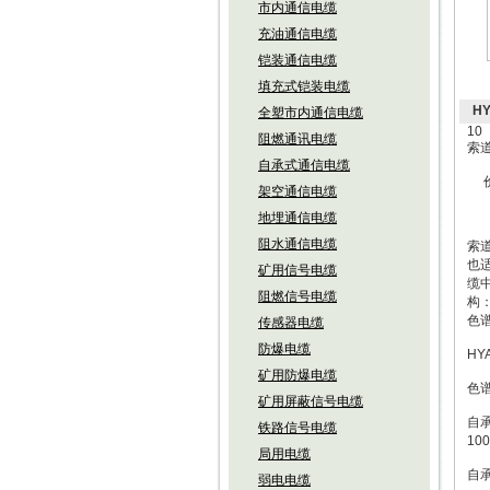
市内通信电缆
充油通信电缆
铠装通信电缆
填充式铠装电缆
H
全塑市内通信电缆
10
阻燃通讯电缆
索道
自承式通信电缆
价
架空通信电缆
地埋通信电缆
阻水通信电缆
索道
也
矿用信号电缆
缆
阻燃信号电缆
构：
色
传感器电缆
防爆电缆
HY
矿用防爆电缆
色
矿用屏蔽信号电缆
自
铁路信号电缆
1
局用电缆
自
弱电电缆