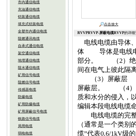
市内通信电缆
充油通信电缆
铠装通信电缆
填充式铠装电缆
点击放大
全塑市内通信电缆
RVVPRVVP-屏蔽电缆RVVP
的详细
阻燃通讯电缆
电线电缆由导体、
自承式通信电缆
体 导体是电线电
架空通信电缆
部分。 （2）绝
地埋通信电缆
阻水通信电缆
间在电气上彼此隔
矿用信号电缆
（3）屏蔽层 1
阻燃信号电缆
屏蔽层。 （4）
传感器电缆
质和水分的侵入，
防爆电缆
矿用防爆电缆
编辑本段电线电缆
矿用屏蔽信号电缆
电线电缆的完整命
铁路信号电缆
（通常是一个类别
局用电缆
缆”代表0.6/1k
弱电电缆