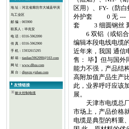
区用）、FY-（防
地 址：河北省廊坊市大城县毕演
马工业区
外护套 0 无 -
邮 编：065900
套 3 细圆钢丝
联系人：毕兆安
6 双铝（或铝合
电 话：0316-5962090
编辑本段电线电缆
传 真：0316-5962900
近年来，我国 通
手 机：15932615295
邮 箱：
tianlian5962090@163.com
售： 毕】但与国外
网 址：
www.dlbza.com
能力不强，产品结构
展 台：
dlggcm.yjzhan.com
高附加值产品生产比
此，业界呼吁应该
友情链接
展。
耐火控制电缆
天津市电缆总厂*
市场上，产品价格就
电缆是典型的料重、
因 此，原材料的优