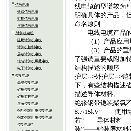
信号电缆
线电缆的型谱较为
铁路信号电缆
明确具体的产品，
矿用信号电缆
命名原则
屏蔽信号电缆
电线电缆产品的
计算机电缆
（1）产品应用场
阻燃计算机电缆
计算机控制电缆
（3）产品的重要
屏蔽计算机电缆
了强调重要或附加
铠装计算机屏蔽电缆
结构描述的顺序 产
电子计算机电缆
护层-->外护层-
控制电缆
高温控制电缆
下，有些结构描述
矿用控制电缆
描述导体材料。 案
矿用监控电缆
绝缘钢带铠装聚氯
屏蔽控制电缆
8.7/15kV”—
钢丝铠装阻燃控制电缆
钢带铠装阻燃控制电缆
芯”——导体材料
控制电缆*
装”——铠装层材