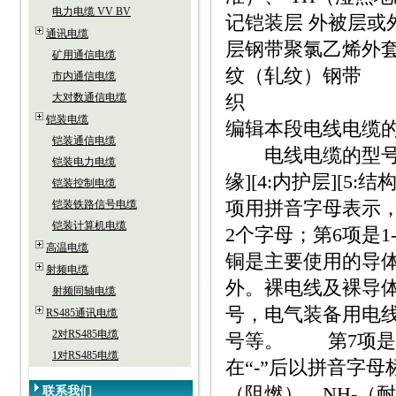
电力电缆 VV BV
记铠装层 外被层或
通讯电缆
层钢带聚氯乙烯外
矿用通信电缆
纹（轧纹）钢带 
市内通信电缆
大对数通信电缆
织
铠装电缆
编辑本段电线电缆
铠装通信电缆
电线电缆的型号组成与
铠装电力电缆
缘][4:内护层][5:
铠装控制电缆
项用拼音字母表示，
铠装铁路信号电缆
铠装计算机电缆
2个字母；第6项是
高温电缆
铜是主要使用的导
射频电缆
外。裸电线及裸导
射频同轴电缆
号，电气装备用电
RS485通讯电缆
2对RS485电缆
号等。 第7项是
1对RS485电缆
在“-”后以拼音字母
（阻燃）、NH-（
联系我们