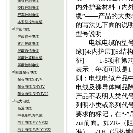
耐火控制电缆
内外护套材料（内
交联控制电缆
缆”——产品的大类名
行车控制电缆
本安型控制电缆
的写法见下面的说
屏蔽电缆
型号说明
屏蔽信号电缆
电线电缆的型号组成
矿用屏蔽电缆
缘][4:内护层][5:
屏蔽通信电缆
屏蔽计算机电缆
征] 1-5项和第
屏蔽控制电缆
表示，每项可以是1
阻燃耐火电缆
则：电线电缆产品
耐火电缆NHVV
电线及裸导体制品
耐火电缆 NHYJV
耐火电缆 NHYJV22
产品不表明大类代
电力电缆
列明小类或系列代
高温电缆
要求的标记，在“-
中低压电力电缆
zui前面。如ZR-
电力电缆 VV VV22
电力电缆 YJV YJV22
准）、-TH（湿热