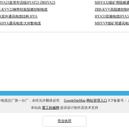
HYA23直埋市话线HYAT23 ZRHYA23
MHYA32煤矿用阻燃通
C-KVV22钢带铠装阻燃控制电缆
ZRB-KVV高阻燃控制电
A室外通讯电缆结构 HYA
HYA53音频电缆HYA53 3
AHYA通讯电缆/大对数电缆
MHYVP煤矿用通讯电缆 
市电缆总厂第一分厂，未经允许翻录必究
GoogleSiteMap
网站管理入口
ICP备案号：
本站由
重工机械网
提供设计制作及技术支持
营业执照