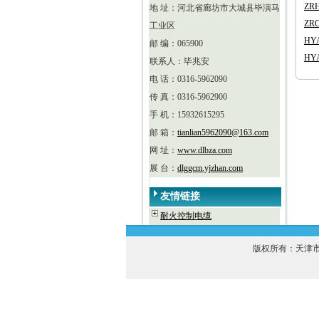
ZR
地 址：河北省廊坊市大城县毕演马
ZR
工业区
HY
邮 编：065900
HY
联系人：毕兆安
电 话：0316-5962090
传 真：0316-5962900
手 机：15932615295
邮 箱：
tianlian5962090@163.com
网 址：
www.dlbza.com
展 台：
dlggcm.yjzhan.com
友情链接
耐火控制电缆
版权所有：天津