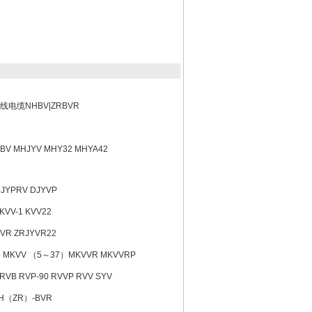
电缆NHBV|ZRBVR
V MHJYV MHY32 MHYA42
DJYPRV DJYVP
KVV-1 KVV22
R ZRJYVR22
5 MKVV （5～37）MKVVR MKVVRP
 RVP-90 RVVP RVV SYV
H（ZR）-BVR