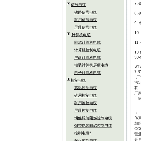
7.
信号电缆
铁路信号电缆
8.
矿用信号电缆
9.
屏蔽信号电缆
10
计算机电缆
阻燃计算机电缆
11
计算机控制电缆
13 
50-
屏蔽计算机电缆
铠装计算机屏蔽电缆
SY
7|S
电子计算机电缆
厂
控制电缆
法
高温控制电缆
联
厂
矿用控制电缆
厂
矿用监控电缆
屏蔽控制电缆
：
钢丝铠装阻燃控制电缆
传
组织
钢带铠装阻燃控制电缆
CC
控制电缆*
营业
开
耐火控制电缆