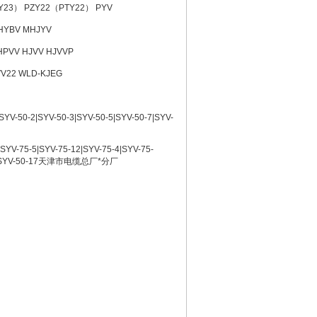
Y23） PZY22（PTY22） PYV
HYBV MHJYV
HPVV HJVV HJVVP
2 WLD-KJEG
YV-50-2|SYV-50-3|SYV-50-5|SYV-50-7|SYV-
75-5|SYV-75-12|SYV-75-4|SYV-75-
50-15|SYV-50-17天津市电缆总厂*分厂