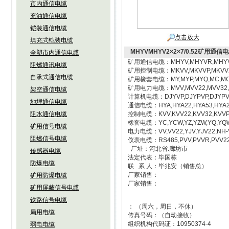
市内通信电缆
充油通信电缆
铠装通信电缆
点击放大
填充式铠装电缆
MHYVMHYV2×2×7/0.52矿用通信
全塑市内通信电缆
矿用通信电缆：MHYV,MHYVR,MHYVP,
阻燃通讯电缆
矿用控制电缆：MKVV,MKVVP,MKVV22,
自承式通信电缆
矿用橡套电缆：MY,MYP,MYQ,MC,MCP,
矿用电力电缆：MVV,MVV22,MVV32,M
架空通信电缆
计算机电缆：DJYVP,DJYPVP,DJYPV,D
地埋通信电缆
通信电缆：HYA,HYA22,HYA53,HYA23,
阻水通信电缆
控制电缆：KVV,KVV22,KVV32,KVVP,
橡套电缆：YC,YCW,YZ,YZW,YQ,YQW
矿用信号电缆
电力电缆：VV,VV22,YJV,YJV22,NH-V
阻燃信号电缆
仪表电缆：RS485,PVV,PVVR,PVV2
厂址：河北省.廊坊市
传感器电缆
法定代表：毕国栋
防爆电缆
联 系 人：毕兆安（销售总）
厂家销售：
矿用防爆电缆
厂家销售：
矿用屏蔽信号电缆
铁路信号电缆
： （周六，周日，不休）
局用电缆
传真号码：（自动接收）
组织机构代码证：10950374-4
弱电电缆