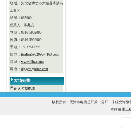
地 址：河北省廊坊市大城县毕演马
工业区
邮 编：065900
联系人：毕兆安
电 话：0316-5962090
传 真：0316-5962900
手 机：15932615295
邮 箱：
tianlian5962090@163.com
网 址：
www.dlbza.com
展 台：
dlggcm.yjzhan.com
友情链接
耐火控制电缆
版权所有：天津市电缆总厂第一分厂，未经允许
本站由
重工