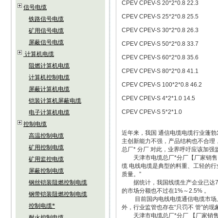
CPEV CPEV-S 20*2*0.8 22.3
信号电缆
CPEV CPEV-S 25*2*0.8 25.5
铁路信号电缆
CPEV CPEV-S 30*2*0.8 26.3
矿用信号电缆
屏蔽信号电缆
CPEV CPEV-S 50*2*0.8 33.7
计算机电缆
CPEV CPEV-S 60*2*0.8 35.6
阻燃计算机电缆
CPEV CPEV-S 80*2*0.8 41.1
计算机控制电缆
CPEV CPEV-S 100*2*0.8 46.2
屏蔽计算机电缆
CPEV CPEV-S 4*2*1.0 14.5
铠装计算机屏蔽电缆
CPEV CPEV-S 5*2*1.0
电子计算机电缆
控制电缆
近年来，我国 通信电缆电缆行业蓬勃
高温控制电缆
主创新能力不强，产品结构也不合理，
矿用控制电缆
总厂* 分厂 对此，业界呼吁应该加
天津市电缆总厂*分厂【厂家销售：
矿用监控电缆
缆 电线电缆是典型的料重、工轻的行
屏蔽控制电缆
质量。”
钢丝铠装阻燃控制电缆
据统计，我国线缆生产企业已达700
的市场分额也不过在1%～2.5% 。
钢带铠装阻燃控制电缆
目前国内电线电缆通信电缆市场上，
控制电缆*
外，行业监管也存在“只罚不 管”的
天津市电缆总厂*分厂 【厂家销售：
耐火控制电缆