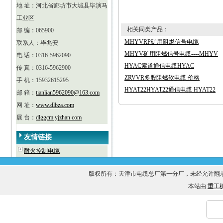
地 址：河北省廊坊市大城县毕演马
工业区
相关同类产品：
邮 编：065900
MHYVRP矿用阻燃信号电缆
联系人：毕兆安
MHYV矿用阻燃信号电缆----MHYV
电 话：0316-5962090
HYAC索道通信电缆HYAC
传 真：0316-5962900
ZRVVR多股阻燃软电缆 价格
手 机：15932615295
HYAT22HYAT22通信电缆 HYAT22
邮 箱：
tianlian5962090@163.com
网 址：
www.dlbza.com
展 台：
dlggcm.yjzhan.com
友情链接
耐火控制电缆
版权所有：天津市电缆总厂第一分厂，未经允许
本站由
重工