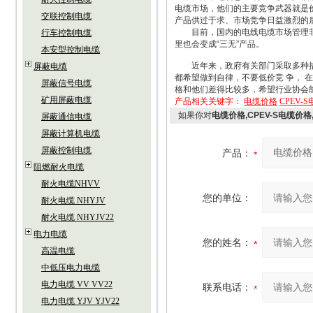
电缆市场，他们的主要竞争武器就是
交联控制电缆
产品供过于求、市场竞争日益激烈的
目前，国内的电线电缆市场管理非常
行车控制电缆
里也会变成“三无”产品。
本安型控制电缆
近年来，政府有关部门采取多种措施
屏蔽电缆
都希望做到自律，不要低价竞 争， 
屏蔽信号电缆
格和他们差得比较多，希望行业协会
矿用屏蔽电缆
产品相关关键字：
电缆价格
CPEV-
如果你对
电缆价格,CPEV-S电缆价格
屏蔽通信电缆
屏蔽计算机电缆
屏蔽控制电缆
产品：
阻燃耐火电缆
耐火电缆NHVV
您的单位：
耐火电缆 NHYJV
耐火电缆 NHYJV22
电力电缆
您的姓名：
高温电缆
中低压电力电缆
电力电缆 VV VV22
联系电话：
电力电缆 YJV YJV22