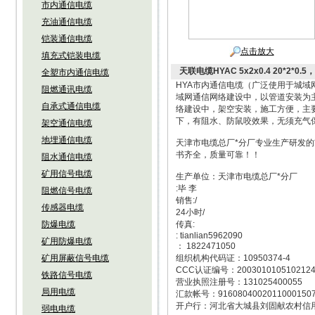
市内通信电缆
充油通信电缆
铠装通信电缆
点击放大
填充式铠装电缆
天联电缆HYAC 5x2x0.4 20*2
全塑市内通信电缆
HYA市内通信电缆（广泛使用于城域
阻燃通讯电缆
域网通信网络建设中，以管道安装为主
自承式通信电缆
络建设中，架空安装，施工方便，主要
下，有阻水、防鼠咬效果，无须充气
架空通信电缆
地埋通信电缆
天津市电缆总厂*分厂专业生产研发
书齐全，质量可靠！！
阻水通信电缆
矿用信号电缆
生产单位：天津市电缆总厂*分厂
:毕 李
阻燃信号电缆
销售:/
传感器电缆
24小时/
防爆电缆
传真:
: tianlian5962090
矿用防爆电缆
： 1822471050
矿用屏蔽信号电缆
组织机构代码证：10950374-4
CCC认证编号：200301010510212
铁路信号电缆
营业执照注册号：131025400055
局用电缆
汇款帐号：9160804002011000150
开户行：河北省大城县刘固献农村信
弱电电缆