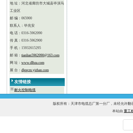
地 址：河北省廊坊市大城县毕演马
工业区
邮 编：065900
联系人：毕兆安
电 话：0316-5962090
传 真：0316-5962900
手 机：15932615295
邮 箱：
tianlian5962090@163.com
网 址：
www.dlbza.com
展 台：
dlggcm.yjzhan.com
友情链接
耐火控制电缆
版权所有：天津市电缆总厂第一分厂，未经允许
本站由
重工