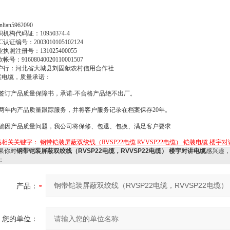
ianlian5962090
织机构代码证：
10950374-4
C
认证编号：
2003010105102124
业执照注册号：
131025400055
款帐号：
91608040020110001507
户行：河北省大城县刘固献农村信用合作社
联电缆，质量承诺：
签订产品质量保障书，承诺
-
不合格产品绝不出厂。
两年内产品质量跟踪服务，并将客户服务记录在档案保存
20
年。
确因产品质量问题，我公司将保修、包退、包换、满足客户要求
品相关关键字：
钢带铠装屏蔽双绞线（RVSP22电缆
RVVSP22电缆） 铠装电缆 楼宇
果你对
钢带铠装屏蔽双绞线（RVSP22电缆，RVVSP22电缆） 楼宇对讲电缆
感兴趣
：
产品：
您的单位：