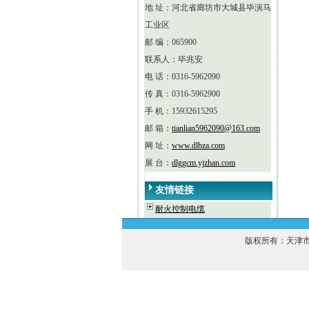
地 址：河北省廊坊市大城县毕演马
工业区
邮 编：065900
联系人：毕兆安
电 话：0316-5962090
传 真：0316-5962900
手 机：15932615295
邮 箱：
tianlian5962090@163.com
网 址：
www.dlbza.com
展 台：
dlggcm.yjzhan.com
友情链接
耐火控制电缆
版权所有：天津