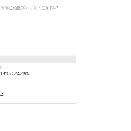
写阿拉伯数字），如：三加四=7
5
4*1.5 10*2.5电缆
52