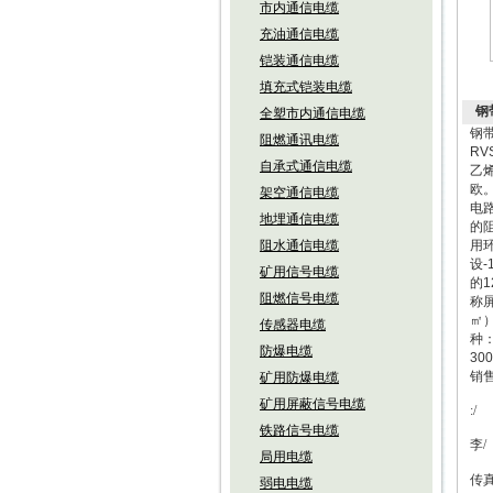
市内通信电缆
充油通信电缆
铠装通信电缆
填充式铠装电缆
钢
全塑市内通信电缆
钢
阻燃通讯电缆
RV
自承式通信电缆
乙
欧
架空通信电缆
电
地埋通信电缆
的
阻水通信电缆
用环
设-
矿用信号电缆
的
阻燃信号电缆
称屏
㎡）
传感器电缆
种
防爆电缆
3
销
矿用防爆电缆
矿用屏蔽信号电缆
:/
铁路信号电缆
李
/
局用电缆
传
弱电电缆