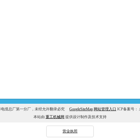
市电缆总厂第一分厂，未经允许翻录必究
GoogleSiteMap
网站管理入口
ICP备案号：
本站由
重工机械网
提供设计制作及技术支持
营业执照