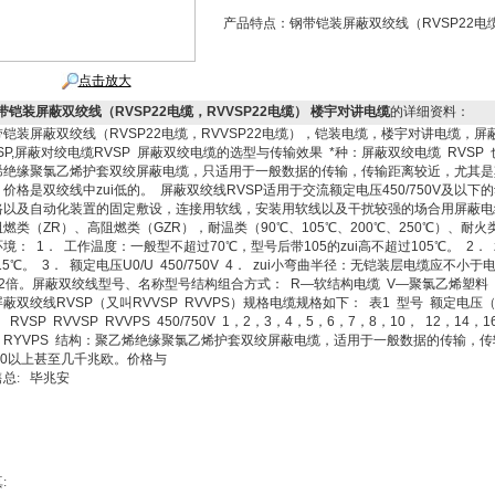
产品特点：
钢带铠装屏蔽双绞线（RVSP22电缆
点击放大
带铠装屏蔽双绞线（RVSP22电缆，RVVSP22电缆） 楼宇对讲电缆
的详细资料：
带铠装屏蔽双绞线（RVSP22电缆，RVVSP22电缆），铠装电缆，楼宇对讲电缆，屏蔽
SP,屏蔽对绞电缆RVSP 屏蔽双绞电缆的选型与传输效果 *种：屏蔽双绞电缆 RVSP 
烯绝缘聚氯乙烯护套双绞屏蔽电缆，只适用于一般数据的传输，传输距离较近，尤其是其
。价格是双绞线中zui低的。 屏蔽双绞线RVSP适用于交流额定电压450/750V及
路以及自动化装置的固定敷设，连接用软线，安装用软线以及干扰较强的场合用屏蔽电
阻燃类（ZR）、高阻燃类（GZR），耐温类（90℃、105℃、200℃、250℃）、耐
境： 1． 工作温度：一般型不超过70℃，型号后带105的zui高不超过105℃。 2．
15℃。 3． 额定电压U0/U 450/750V 4． zui小弯曲半径：无铠装层电缆应
12倍。屏蔽双绞线型号、名称型号结构组合方式： R—软结构电缆 V—聚氯乙烯塑料（
蔽双绞线RVSP（又叫RVVSP RVVPS）规格电缆规格如下： 表1 型号 额定电压（
 RVSP RVVSP RVVPS 450/750V 1，2，3，4，5，6，7，8，10， 12，14，
：RYVPS 结构：聚乙烯绝缘聚氯乙烯护套双绞屏蔽电缆，适用于一般数据的传输，传
000以上甚至几千兆欧。价格与
售总
:
毕兆安
真
: