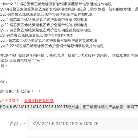
 zr-kvvp2-22 铜芯聚氯乙烯绝缘及护套铜带屏蔽钢带铠装阻燃控制电缆
2 kyv 铜芯聚乙烯绝缘聚氯乙烯护套控制电缆绝缘电阻高，防水性强，较好的耐寒性
 kyvp 铜芯聚乙烯绝缘聚氯乙烯护套铜丝编织屏蔽控制电缆
 kyvp2 铜芯聚乙烯绝缘聚氯乙烯护套铜带屏蔽控制电缆
 kyv22 铜芯聚乙烯绝缘聚氯乙烯护套钢带铠装控制电缆
 kyv32 铜芯聚乙烯绝缘聚氯乙烯护套细钢丝铠装控制电缆
 kyvr 铜芯聚乙烯绝缘聚氯乙烯护套控制软电缆
 kyvrp 铜芯聚乙烯绝缘聚氯乙烯护套铜丝编织屏蔽控制软电缆
 kyvp2-22 铜芯聚乙烯绝缘聚乙烯护套铜带屏蔽钢带铠装控制电缆
津电缆-*我厂始终以“科技创新，规范管理，质量*，优质服务”为宗旨。 热忱欢迎新
产单位:天津市电缆总厂*分厂
售科：
公室：
迎新老客户来人洽谈！！！
品相关关键字：
天津天联控制电缆
果你对
KVV 24*1.5 24*1.0 19*2.5 10*0.75
感兴趣，想了解更详细的产品信息，填写下
产品：