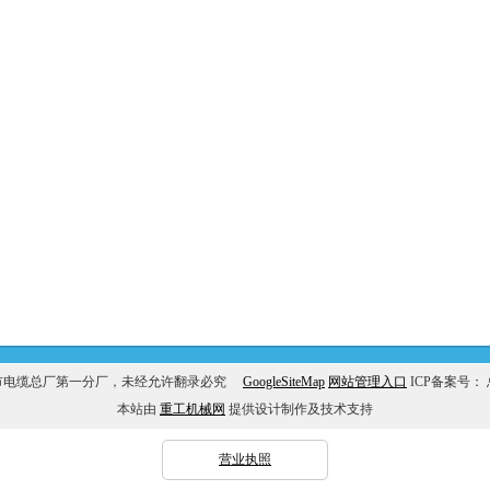
市电缆总厂第一分厂，未经允许翻录必究
GoogleSiteMap
网站管理入口
ICP备案号：
本站由
重工机械网
提供设计制作及技术支持
营业执照