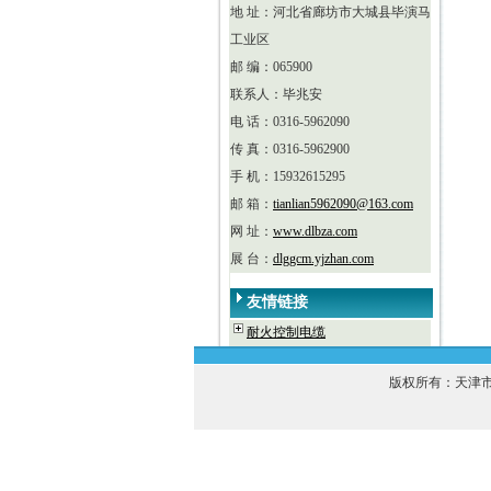
地 址：河北省廊坊市大城县毕演马
工业区
邮 编：065900
联系人：毕兆安
电 话：0316-5962090
传 真：0316-5962900
手 机：15932615295
邮 箱：
tianlian5962090@163.com
网 址：
www.dlbza.com
展 台：
dlggcm.yjzhan.com
友情链接
耐火控制电缆
版权所有：天津