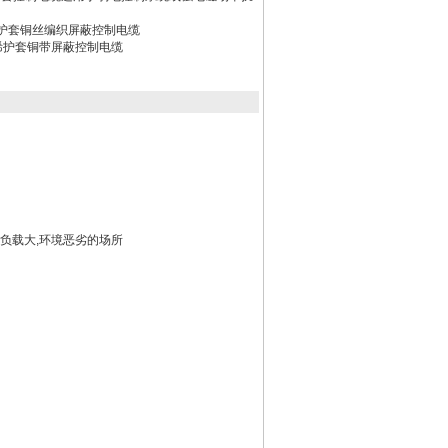
乙烯护套铜丝编织屏蔽控制电缆
乙烯护套铜带屏蔽控制电缆
于负载大,环境恶劣的场所