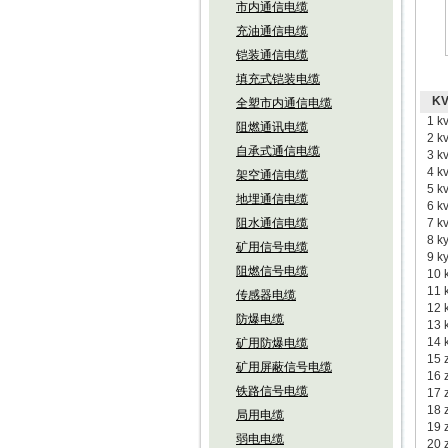
市内通信电缆
充油通信电缆
铠装通信电缆
填充式铠装电缆
KV
全塑市内通信电缆
1
阻燃通讯电缆
2
自承式通信电缆
3 
4 
架空通信电缆
5 
地埋通信电缆
6 
阻水通信电缆
7 
8
矿用信号电缆
9 
阻燃信号电缆
10
11
传感器电缆
12
防爆电缆
13
14
矿用防爆电缆
15
矿用屏蔽信号电缆
16
铁路信号电缆
17
18
局用电缆
19
弱电电缆
20