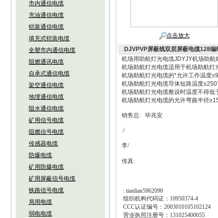
市内通信电缆
充油通信电缆
铠装通信电缆
点击放大
填充式铠装电缆
DJVPVP屏蔽线双层屏蔽电缆128
全塑市内通信电缆
机场用助航灯光电缆JDYJY机场助航
阻燃通讯电缆
机场助航灯光电缆适用于机场助航灯
自承式通信电缆
机场助航灯光电缆的*允许工作温度≤
机场助航灯光电缆导体短路温度≤250
架空通信电缆
机场助航灯光电缆敷设时温度不得低于
地埋通信电缆
机场助航灯光电缆的允许弯曲半径≥1
阻水通信电缆
销售总
:
毕兆安
矿用信号电缆
:/
阻燃信号电缆
传感器电缆
李
/
防爆电缆
传真
:
矿用防爆电缆
矿用屏蔽信号电缆
铁路信号电缆
: tianlian5962090
组织机构代码证：
10950374-4
局用电缆
CCC
认证编号：
2003010105102124
弱电电缆
营业执照注册号：
131025400055