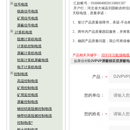
汇款帐号：
91608040020110001507
信号电缆
开户行：河北省大城县刘固献农村信
铁路信号电缆
天联电缆，质量承诺：
矿用信号电缆
1
、签订产品质量保障书，承诺
-
不合
屏蔽信号电缆
2
、两年内产品质量跟踪服务，并将客
计算机电缆
阻燃计算机电缆
3
、确因产品质量问题，我公司将保修
计算机控制电缆
屏蔽计算机电缆
产品相关关键字：
JDYJY32机场电
铠装计算机屏蔽电缆
如果你对
DJVPVP屏蔽线双层屏蔽电
电子计算机电缆
控制电缆
产品：
高温控制电缆
矿用控制电缆
矿用监控电缆
您的单位：
屏蔽控制电缆
钢丝铠装阻燃控制电缆
您的姓名：
钢带铠装阻燃控制电缆
控制电缆*
耐火控制电缆