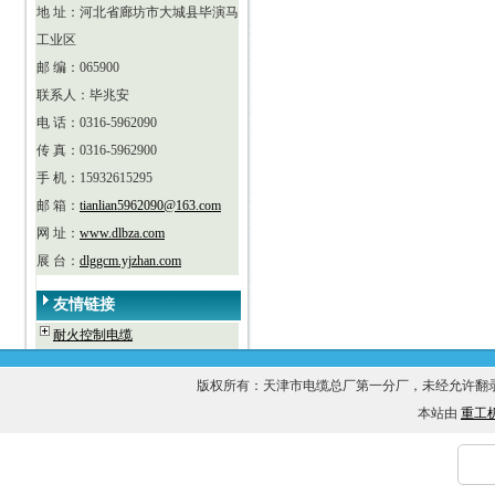
地 址：河北省廊坊市大城县毕演马
工业区
邮 编：065900
联系人：毕兆安
电 话：0316-5962090
传 真：0316-5962900
手 机：15932615295
邮 箱：
tianlian5962090@163.com
网 址：
www.dlbza.com
展 台：
dlggcm.yjzhan.com
友情链接
耐火控制电缆
版权所有：天津市电缆总厂第一分厂，未经允许
本站由
重工