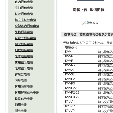
市内通信电缆
充油通信电缆
铠装通信电缆
填充式铠装电缆
点击放大
全塑市内通信电缆
阻燃通讯电缆
控制电缆，芯数 控制电缆有多少芯
自承式通信电缆
天津市电缆总厂*分厂控制电缆、天
架空通信电缆
电缆型号
地埋通信电缆
KVV
铜芯聚氯
阻水通信电缆
KVVP
铜芯聚氯
KVVR
铜芯聚氯
矿用信号电缆
KVVRP
铜芯聚氯
阻燃信号电缆
KVV22
铜芯聚氯
传感器电缆
KVV32
铜芯聚氯
KVVP2
铜芯聚氯
防爆电缆
KVVP3
铜芯聚氯
矿用防爆电缆
KVVP22
铜芯聚氯
矿用屏蔽信号电缆
KVVP2-22
铜芯聚氯
KVVP3-22
铜芯聚氯
铁路信号电缆
KYJV
铜芯交联
局用电缆
KYJVR
铜芯交联
弱电电缆
KYJVP
铜芯交联