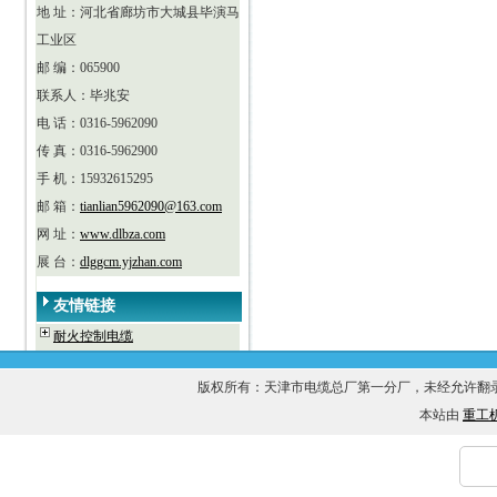
地 址：河北省廊坊市大城县毕演马
工业区
邮 编：065900
联系人：毕兆安
电 话：0316-5962090
传 真：0316-5962900
手 机：15932615295
邮 箱：
tianlian5962090@163.com
网 址：
www.dlbza.com
展 台：
dlggcm.yjzhan.com
友情链接
耐火控制电缆
版权所有：天津市电缆总厂第一分厂，未经允许
本站由
重工