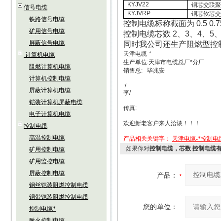
KYJV22
铜芯交联
信号电缆
KYJVRP
铜芯软芯
铁路信号电缆
控制电缆标称截面为 0.5 0.75 1.
矿用信号电缆
控制电缆芯数 2、3、4、5、7
屏蔽信号电缆
同时我公司还生产阻燃型控制电缆
天津电缆-*
计算机电缆
生产单位:天津市电缆总厂*分厂
阻燃计算机电缆
销售总: 毕兆安
计算机控制电缆
:/
屏蔽计算机电缆
李/
铠装计算机屏蔽电缆
传真:
电子计算机电缆
欢迎新老客户来人洽谈！！！
控制电缆
高温控制电缆
产品相关关键字：
天津电缆-*控制电
如果你对
控制电缆，芯数 控制电缆
矿用控制电缆
矿用监控电缆
屏蔽控制电缆
产品：
钢丝铠装阻燃控制电缆
钢带铠装阻燃控制电缆
您的单位：
控制电缆*
耐火控制电缆