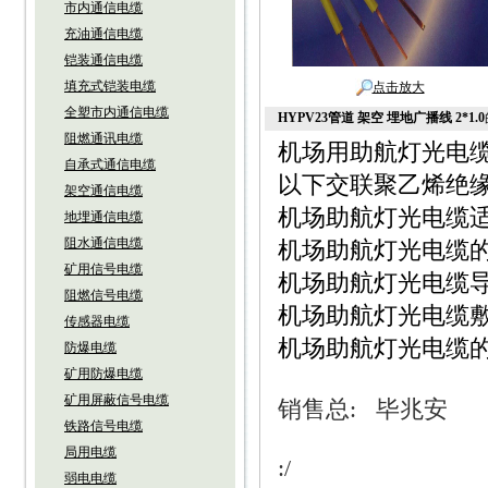
市内通信电缆
充油通信电缆
铠装通信电缆
填充式铠装电缆
点击放大
全塑市内通信电缆
HYPV23管道 架空 埋地广播线 2*1.0
阻燃通讯电缆
机场用助航灯光电缆J
自承式通信电缆
以下交联聚乙烯绝
架空通信电缆
机场助航灯光电缆
地埋通信电缆
阻水通信电缆
机场助航灯光电缆的
矿用信号电缆
机场助航灯光电缆导
阻燃信号电缆
机场助航灯光电缆敷
传感器电缆
机场助航灯光电缆的
防爆电缆
矿用防爆电缆
矿用屏蔽信号电缆
销售总
:
毕兆安
铁路信号电缆
局用电缆
:/
弱电电缆