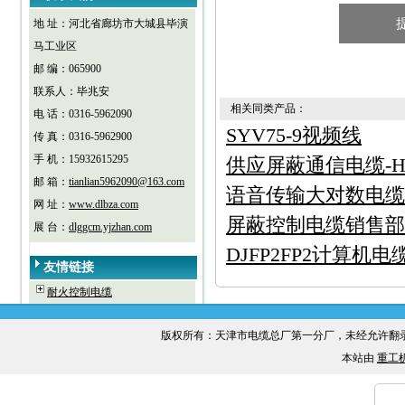
地 址：河北省廊坊市大城县毕演
马工业区
邮 编：065900
联系人：毕兆安
相关同类产品：
电 话：0316-5962090
SYV75-9视频线
传 真：0316-5962900
手 机：15932615295
供应屏蔽通信电缆-HY
邮 箱：
tianlian5962090@163.com
语音传输大对数电缆 Z
网 址：
www.dlbza.com
屏蔽控制电缆销售部
展 台：
dlggcm.yjzhan.com
DJFP2FP2计算机
友情链接
耐火控制电缆
版权所有：天津市电缆总厂第一分厂，未经允许
本站由
重工