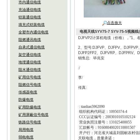
市内通信电缆
充油通信电缆
铠装通信电缆
点击放大
填充式铠装电缆
电视天线SYV75-7 SYV-75-5视频线
全塑市内通信电缆
DJFVP2计算机电缆（价格），"1
阻燃通讯电缆
自承式通信电缆
2、型号:DJFVP、DJFPV、DJFPVP、
DJFP2FP2、DJFVRP、DJFPRV、D
架空通信电缆
销售总
:
毕兆安
地埋通信电缆
:/
阻水通信电缆
矿用信号电缆
李
/
阻燃信号电缆
传真
:
传感器电缆
防爆电缆
: tianlian5962090
矿用防爆电缆
组织机构代码证：
10950374-4
矿用屏蔽信号电缆
CCC
认证编号：
2003010105102124
铁路信号电缆
营业执照注册号：
131025400055
汇款帐号：
91608040020110001507
局用电缆
开户行：河北省大城县刘固献农村信
弱电电缆
天联电缆，质量承诺：