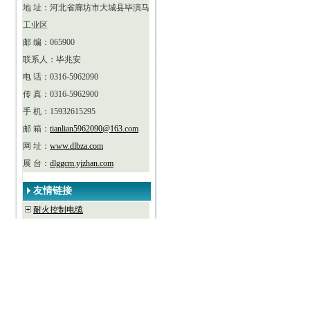
地 址：河北省廊坊市大城县毕演马
工业区
邮 编：065900
联系人：毕兆安
电 话：0316-5962090
传 真：0316-5962900
手 机：15932615295
邮 箱：
tianlian5962090@163.com
网 址：
www.dlbza.com
展 台：
dlggcm.yjzhan.com
友情链接
耐火控制电缆