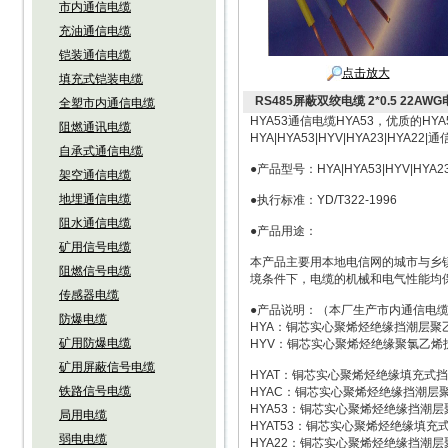
市内通信电缆
充油通信电缆
铠装通信电缆
点击放大
填充式铠装电缆
RS485屏蔽双绞电缆 2*0.5 22AW
全塑市内通信电缆
HYA53通信电缆HYA53，优质的H
阻燃通讯电缆
HYA|HYA53|HYV|HYA23|HYA
自承式通信电缆
●产品型号：HYA|HYA53|HYV|HYA23
架空通信电缆
地埋通信电缆
●执行标准：YD/T322-1996
阻水通信电缆
●产品用途：
矿用信号电缆
本产品主要用本地电信网的城市与乡镇
阻燃信号电缆
境条件下，电缆的机械和电气性能均
传感器电缆
●产品说明：（本厂生产市内通信电
防爆电缆
HYA：铜芯实心聚烯烃绝缘挡潮层聚
矿用防爆电缆
HYV：铜芯实心聚烯烃绝缘聚氯乙烯
矿用屏蔽信号电缆
HYAT：铜芯实心聚烯烃绝缘填充式
铁路信号电缆
HYAC：铜芯实心聚烯烃绝缘挡潮层
HYA53：铜芯实心聚烯烃绝缘挡潮
局用电缆
HYAT53：铜芯实心聚烯烃绝缘填
弱电电缆
HYA22：铜芯实心聚烯烃绝缘挡潮