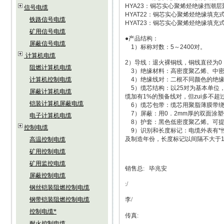
HYA23：铜芯实心聚烯烃绝缘挡潮
信号电缆
HYAT22：铜芯实心聚烯烃绝缘填
铁路信号电缆
HYAT23：铜芯实心聚烯烃绝缘填
矿用信号电缆
●产品结构：
屏蔽信号电缆
1）标称对数：5～2400对。
计算机电缆
2）导线：退火裸铜线，铜线直径为0．32
阻燃计算机电缆
3）绝缘材料：高密度聚乙烯、中密
计算机控制电缆
4）绝缘线对：二根不同颜色的绝缘
5）缆芯结构：以25对为基本单位，
屏蔽计算机电缆
缆加有1%的预备线对，但zui多不超
铠装计算机屏蔽电缆
6）缆芯包带：缆芯用聚脂薄膜带
7）屏蔽：用0．2mm厚的双面涂
电子计算机电缆
8）护套：黑色低密度聚乙烯。可提
控制电缆
9）识别和长度标记：电缆外表有*
及制造年份，长度标记以间隔不大于
高温控制电缆
矿用控制电缆
矿用监控电缆
销售总
:
毕兆安
屏蔽控制电缆
:/
钢丝铠装阻燃控制电缆
钢带铠装阻燃控制电缆
李
/
控制电缆*
传真
:
耐火控制电缆