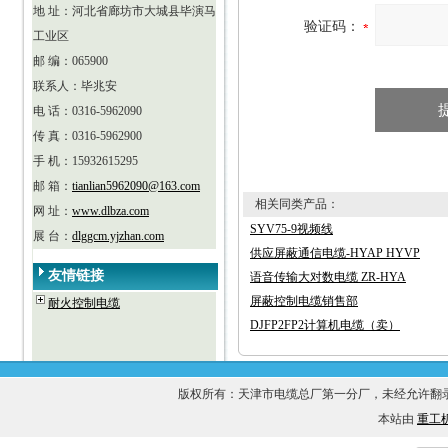
地 址：河北省廊坊市大城县毕演马
验证码：
工业区
邮 编：065900
联系人：毕兆安
电 话：0316-5962090
传 真：0316-5962900
手 机：15932615295
邮 箱：
tianlian5962090@163.com
相关同类产品：
网 址：
www.dlbza.com
SYV75-9视频线
展 台：
dlggcm.yjzhan.com
供应屏蔽通信电缆-HYAP HYVP
友情链接
语音传输大对数电缆 ZR-HYA
屏蔽控制电缆销售部
耐火控制电缆
DJFP2FP2计算机电缆（卖）
版权所有：天津市电缆总厂第一分厂，未经允许
本站由
重工