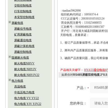
交联控制电缆
: tianlian5962090
行车控制电缆
组织机构代码证：
10950374-4
本安型控制电缆
CCC
认证编号：
2003010105102124
营业执照注册号：
131025400055
屏蔽电缆
汇款帐号：
91608040020110001507
屏蔽信号电缆
开户行：河北省大城县刘固献农村信
矿用屏蔽电缆
天联电缆，质量承诺：
屏蔽通信电缆
1
、签订产品质量保障书，承诺
-
不合
屏蔽计算机电缆
2
、两年内产品质量跟踪服务，并将客
屏蔽控制电缆
阻燃耐火电缆
3
、确因产品质量问题，我公司将保修
耐火电缆NHVV
耐火电缆 NHYJV
产品相关关键字：
HYA53通信电缆HY
如果你对
RS485屏蔽双绞电缆 2*0.5
耐火电缆 NHYJV22
电力电缆
高温电缆
产品：
中低压电力电缆
电力电缆 VV VV22
您的单位：
电力电缆 YJV YJV22