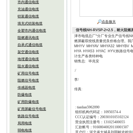
市内通信电缆
充油通信电缆
铠装通信电缆
点击放大
填充式铠装电缆
信号线NH-RVSP-2×2.5，耐火阻
全塑市内通信电缆
津市电缆总厂*分厂专业生产信号线NH-
阻燃通讯电缆
燃屏蔽双绞线质量优良价格合理。我厂的其
自承式通信电缆
MHYV MHYAV MHYA32 MHYB
HYA HYA53 HYAC HYV,铁路信
架空通信电缆
计生产各类特种电
地埋通信电缆
销售总
:
毕兆安
阻水通信电缆
:/
矿用信号电缆
李
/
阻燃信号电缆
传感器电缆
传真
:
防爆电缆
矿用防爆电缆
: tianlian5962090
矿用屏蔽信号电缆
组织机构代码证：
10950374-4
铁路信号电缆
CCC
认证编号：
2003010105102124
营业执照注册号：
131025400055
局用电缆
汇款帐号：
91608040020110001507
弱电电缆
开户行：河北省大城县刘固献农村信