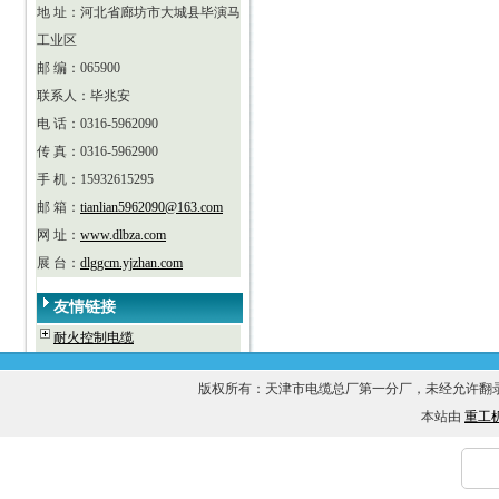
地 址：河北省廊坊市大城县毕演马
工业区
邮 编：065900
联系人：毕兆安
电 话：0316-5962090
传 真：0316-5962900
手 机：15932615295
邮 箱：
tianlian5962090@163.com
网 址：
www.dlbza.com
展 台：
dlggcm.yjzhan.com
友情链接
耐火控制电缆
版权所有：天津市电缆总厂第一分厂，未经允许
本站由
重工