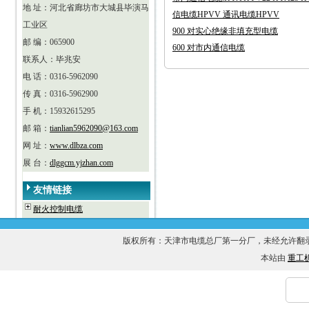
地 址：河北省廊坊市大城县毕演马
信电缆HPVV 通讯电缆HPVV
工业区
900 对实心绝缘非填充型电缆
邮 编：065900
600 对市内通信电缆
联系人：毕兆安
电 话：0316-5962090
传 真：0316-5962900
手 机：15932615295
邮 箱：
tianlian5962090@163.com
网 址：
www.dlbza.com
展 台：
dlggcm.yjzhan.com
友情链接
耐火控制电缆
版权所有：天津市电缆总厂第一分厂，未经允许
本站由
重工