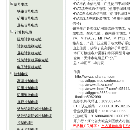
HYA市内通信电缆（广泛使用于城
信号电缆
HYAT填充式通信电缆（使用于城
铁路信号电缆
HYAC自承式通信电缆（使用于城
矿用信号电缆
HYAT53填充式铠装电缆（使用于
信号）
屏蔽信号电缆
销售生产各类煤矿用阻燃通信电缆、
计算机电缆
燃电缆、耐火电缆， 市内通信电缆
YV、MHYA32、MHYAV、MHY32
阻燃计算机电缆
格齐全，产品广泛应用于各大煤矿系
计算机控制电缆
山上使用，获得了较高的评价和赞誉
屏蔽计算机电缆
本厂可根据客户需要订制不同型号电
全称：天津市电缆总厂*分厂
铠装计算机屏蔽电缆
总：毕正平 : 毕兆安
电子计算机电缆
:
传真:
控制电缆
: http://www.cndianlan.com
http://dlggcm.co.sonhoo.com
高温控制电缆
http://www.dlbza.com/
矿用控制电缆
http://www.chem17.com/st95444
http://dlggcm.3653h.com
矿用监控电缆
: tianlian5962090
组织机构代码证：10950374-4
屏蔽控制电缆
CCC认证编号：200301010510212
钢丝铠装阻燃控制电缆
营业执照注册号：131025400055
钢带铠装阻燃控制电缆
汇款帐号：9160804002011000150
开户行：河北省大城县刘固献农村信
控制电缆*
产品相关关键字：
市内通信电缆
HY
耐火控制电缆