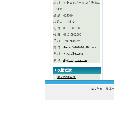
地 址：河北省廊坊市大城县毕演马
工业区
邮 编：065900
联系人：毕兆安
电 话：0316-5962090
传 真：0316-5962900
手 机：15932615295
邮 箱：
tianlian5962090@163.com
网 址：
www.dlbza.com
展 台：
dlggcm.yjzhan.com
友情链接
耐火控制电缆
版权所有：天津