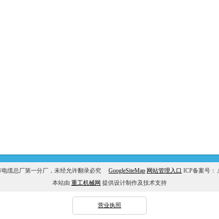
市电缆总厂第一分厂，未经允许翻录必究
GoogleSiteMap
网站管理入口
ICP备案号：
本站由
重工机械网
提供设计制作及技术支持
营业执照