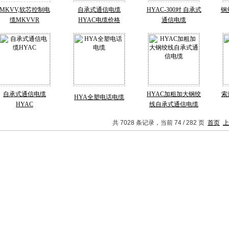
MKVV,软芯控制电
自承式通信电缆
HYAC-300对 自承式
钢
缆MKVVR
HYAC电缆价格
通信电缆
自承式通信电缆
HYAC加粗加大钢绞
索
HYA全塑电话电缆
HYAC
线自承式通信电缆
共 7028 条记录，当前 74 / 282 页
首页
上