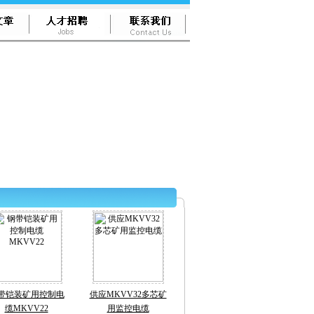
带铠装矿用控制电
供应MKVV32多芯矿
缆MKVV22
用监控电缆