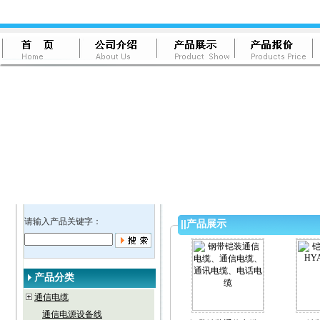
请输入产品关键字：
||
产品展示
产品分类
通信电缆
通信电源设备线