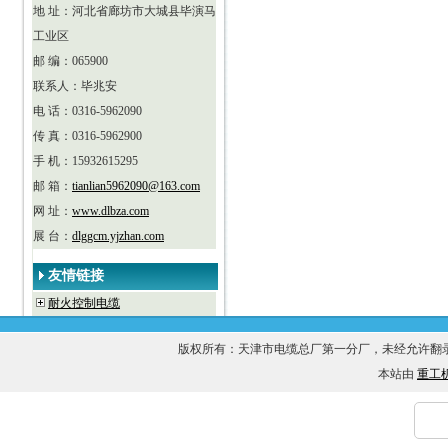
地 址：河北省廊坊市大城县毕演马
工业区
邮 编：065900
联系人：毕兆安
电 话：0316-5962090
传 真：0316-5962900
手 机：15932615295
邮 箱：
tianlian5962090@163.com
网 址：
www.dlbza.com
展 台：
dlggcm.yjzhan.com
友情链接
耐火控制电缆
版权所有：天津市电缆总厂第一分厂，未经允许
本站由
重工