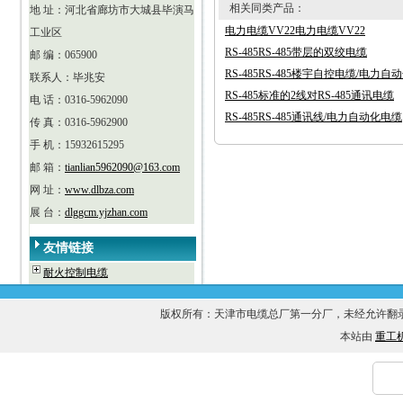
相关同类产品：
地 址：河北省廊坊市大城县毕演马
电力电缆VV22电力电缆VV22
工业区
RS-485RS-485带层的双绞电缆
邮 编：065900
RS-485RS-485楼宇自控电缆/电力自
联系人：毕兆安
RS-485标准的2线对RS-485通讯电缆
电 话：0316-5962090
RS-485RS-485通讯线/电力自动化电缆
传 真：0316-5962900
手 机：15932615295
邮 箱：
tianlian5962090@163.com
网 址：
www.dlbza.com
展 台：
dlggcm.yjzhan.com
友情链接
耐火控制电缆
版权所有：天津市电缆总厂第一分厂，未经允许
本站由
重工