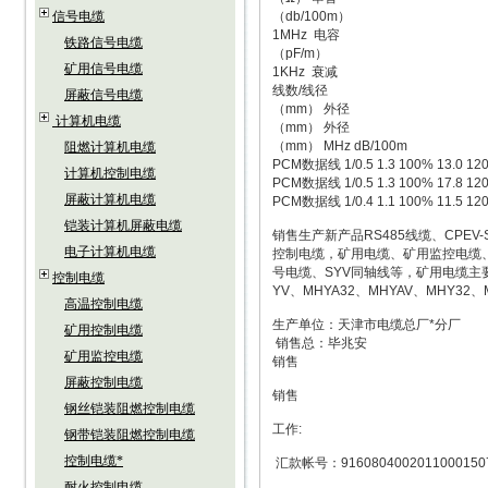
信号电缆
（db/100m）
1MHz 电容
铁路信号电缆
（pF/m）
矿用信号电缆
1KHz 衰减
线数/线径
屏蔽信号电缆
（mm） 外径
计算机电缆
（mm） 外径
（mm） MHz dB/100m
阻燃计算机电缆
PCM数据线 1/0.5 1.3 100% 13.0 120
计算机控制电缆
PCM数据线 1/0.5 1.3 100% 17.8 120
屏蔽计算机电缆
PCM数据线 1/0.4 1.1 100% 11.5 120
铠装计算机屏蔽电缆
销售生产新产品RS485线缆、CP
电子计算机电缆
控制电缆，矿用电缆、矿用监控电缆
号电缆、SYV同轴线等，矿用电缆主
控制电缆
YV、MHYA32、MHYAV、MHY32、M
高温控制电缆
生产单位：天津市电缆总厂*分厂
矿用控制电缆
销售总：毕兆安
矿用监控电缆
销售
屏蔽控制电缆
销售
钢丝铠装阻燃控制电缆
工作:
钢带铠装阻燃控制电缆
控制电缆*
汇款帐号：9160804002011000150
耐火控制电缆