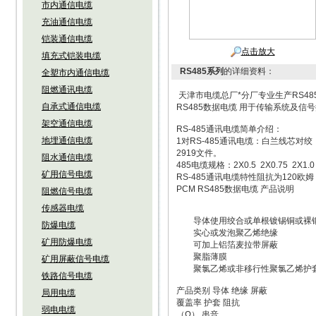
市内通信电缆
充油通信电缆
铠装通信电缆
点击放大
填充式铠装电缆
RS485系列
的详细资料：
全塑市内通信电缆
阻燃通讯电缆
天津市电缆总厂*分厂专业生产RS48
自承式通信电缆
RS485数据电缆 用于传输系统及信
架空通信电缆
RS-485通讯电缆简单介绍：
地埋通信电缆
1对RS-485通讯电缆：白兰线芯对绞
2919文件。
阻水通信电缆
485电缆规格：2X0.5 2X0.75 2X1.0 2
矿用信号电缆
RS-485通讯电缆特性阻抗为12
PCM RS485数据电缆 产品说明
阻燃信号电缆
传感器电缆
导体使用绞合或单根镀锡铜或裸
防爆电缆
实心或发泡聚乙烯绝缘
矿用防爆电缆
可加上铝箔麦拉带屏蔽
聚脂薄膜
矿用屏蔽信号电缆
聚氯乙烯或非移行性聚氯乙烯护
铁路信号电缆
产品类别 导体 绝缘 屏蔽
局用电缆
覆盖率 护套 阻抗
弱电电缆
（Ω） 串音