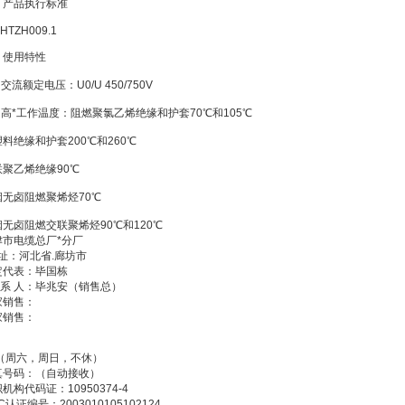
：产品执行标准
HTZH009.1
：使用特性
 交流额定电压：U0/U 450/750V
 高*工作温度：阻燃聚氯乙烯绝缘和护套70℃和105℃
料绝缘和护套200℃和260℃
联聚乙烯绝缘90℃
烟无卤阻燃聚烯烃70℃
烟无卤阻燃交联聚烯烃90℃和120℃
津市电缆总厂*分厂
址：河北省.廊坊市
定代表：毕国栋
 系 人：毕兆安（销售总）
家销售：
家销售：
 （周六，周日，不休）
真号码：（自动接收）
机构代码证：10950374-4
C认证编号：2003010105102124