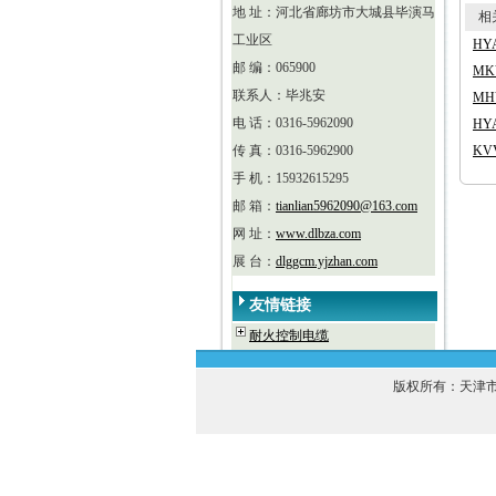
地 址：河北省廊坊市大城县毕演马
相关
工业区
HY
邮 编：065900
MK
联系人：毕兆安
M
电 话：0316-5962090
HY
传 真：0316-5962900
KV
手 机：15932615295
邮 箱：
tianlian5962090@163.com
网 址：
www.dlbza.com
展 台：
dlggcm.yjzhan.com
友情链接
耐火控制电缆
版权所有：天津