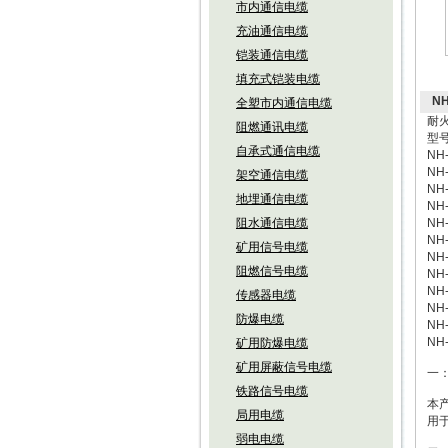
市内通信电缆
充油通信电缆
铠装通信电缆
填充式铠装电缆
N
全塑市内通信电缆
耐
阻燃通讯电缆
型
自承式通信电缆
N
N
架空通信电缆
N
地埋通信电缆
N
阻水通信电缆
N
N
矿用信号电缆
N
阻燃信号电缆
N
N
传感器电缆
N
防爆电缆
N
N
矿用防爆电缆
矿用屏蔽信号电缆
一
铁路信号电缆
本
局用电缆
用
弱电电缆