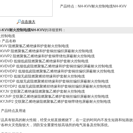
产品特点：
NH-KVV耐火控制电缆NH-KVV
点击放大
H-KVV耐火控制电缆NH-KVV
的详细资料：
火控制电缆
号 产品名称
H-KVV 阻燃聚氯乙烯绝缘和护套耐火控制电缆
H-KVVP 阻燃聚氯乙烯绝缘和护套铜丝编织屏蔽耐火控制电缆
H-KVVP2 阻燃聚氯乙烯绝缘和护套铜带绕包屏蔽耐火控制电缆
H-KVDVD 低烟低卤阻燃聚氯乙烯绝缘和护套耐火控制电缆
H-KVDVDP 低烟低卤阻燃聚氯乙烯绝缘和护套铜丝编织屏蔽耐火控制电缆
H-KVDVDP2 低烟低卤阻燃聚氯乙烯绝缘和护套铜丝编织屏蔽耐火控制电缆
H-KYDYD 低烟无卤阻燃聚烯烃绝缘和护套耐火控制电缆
H-KYDYDP 低烟无卤阻燃聚烯烃绝缘和护套铜丝编织屏蔽耐火控制电缆
H-KYDYDP2 低烟无卤阻燃聚烯烃绝缘和护套铜丝编织屏蔽耐火控制电缆
H-KYJV 交联聚乙烯绝缘阻燃聚氯乙烯护套耐火控制电缆
H-KYJVP 交联聚乙烯绝缘阻燃聚氯乙烯护套铜丝编织屏蔽耐火控制电缆
H-KYJVP2 交联聚乙烯绝缘阻燃聚氯乙烯护套铜带绕包屏蔽耐火控制电缆
：产品特点及用途
产品具有较高的耐火性能，经受火焰直接燃烧下，在一定的时间内不发生短路和短路故
于各种火灾危险较大，消防安全重要性较高场所的电气装备及控制系统。