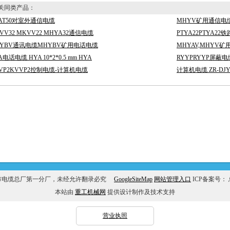
同类产品：
AT50对室外通信电缆
MHYV矿用通信电缆 M
VV32 MKVV22 MHYA32通信电缆
PTYA22PTYA2
HYBV通讯电缆MHYBV矿用电话电缆
MHYAV,MHYV矿
A电话电缆 HYA 10*2*0.5 mm HYA
RYYPRYYP屏蔽电缆 
VP2KVVP2控制电缆-计算机电缆
计算机电缆 ZR-DJY
市电缆总厂第一分厂，未经允许翻录必究
GoogleSiteMap
网站管理入口
ICP备案号：
本站由
重工机械网
提供设计制作及技术支持
营业执照