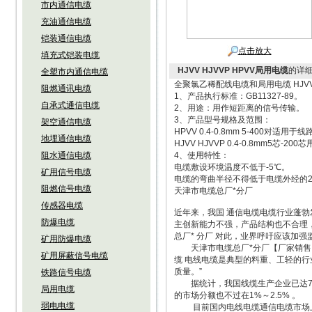
市内通信电缆
充油通信电缆
铠装通信电缆
点击放大
填充式铠装电缆
HJVV HJVVP HPVV局用电缆
的详
全塑市内通信电缆
全聚氯乙稀配线电缆和局用电缆 HJVV 
阻燃通讯电缆
1、产品执行标准：GB11327-89。
自承式通信电缆
2、用途：用作短距离的信号传输。
3、产品型号规格及范围：
架空通信电缆
HPVV 0.4-0.8mm 5-400
地埋通信电缆
HJVV HJVVP 0.4-0.8mm
阻水通信电缆
4、使用特性：
电缆敷设环境温度不低于-5℃。
矿用信号电缆
电缆的弯曲半径不得低于电缆外经的
阻燃信号电缆
天津市电缆总厂*分厂
传感器电缆
近年来，我国 通信电缆电缆行业蓬勃
防爆电缆
主创新能力不强，产品结构也不合理，
总厂* 分厂 对此，业界呼吁应该加
矿用防爆电缆
天津市电缆总厂*分厂【厂家销售：
矿用屏蔽信号电缆
缆 电线电缆是典型的料重、工轻的行
质量。”
铁路信号电缆
据统计，我国线缆生产企业已达700
局用电缆
的市场分额也不过在1%～2.5% 。
弱电电缆
目前国内电线电缆通信电缆市场上，