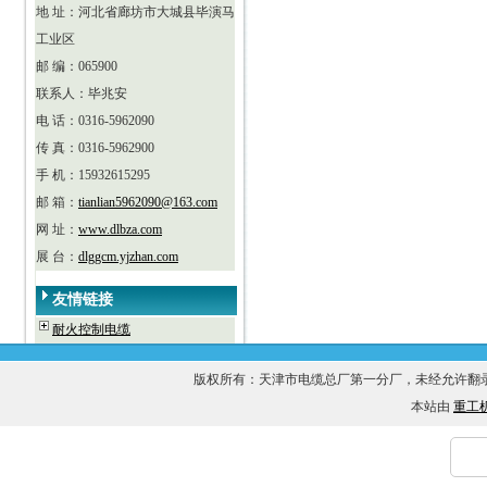
地 址：河北省廊坊市大城县毕演马
工业区
邮 编：065900
联系人：毕兆安
电 话：0316-5962090
传 真：0316-5962900
手 机：15932615295
邮 箱：
tianlian5962090@163.com
网 址：
www.dlbza.com
展 台：
dlggcm.yjzhan.com
友情链接
耐火控制电缆
版权所有：天津市电缆总厂第一分厂，未经允许
本站由
重工