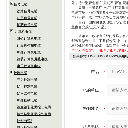
外，行业监管也存在“只罚不 管”的
信号电缆
天津市电缆总厂*分厂 【厂家销售：
铁路信号电缆
电缆市场，他们的主要竞争武器就是
产品供过于求、市场竞争日益激烈的
矿用信号电缆
目前，国内的电线电缆市场管理非常
屏蔽信号电缆
里也会变成“三无”产品。
计算机电缆
近年来，政府有关部门采取多种措施
阻燃计算机电缆
都希望做到自律，不要低价竞 争， 
计算机控制电缆
格和他们差得比较多，希望行业协会
产品相关关键字：
HJVV HJVVP 
屏蔽计算机电缆
如果你对
HJVV HJVVP HPVV局用
铠装计算机屏蔽电缆
电子计算机电缆
产品：
控制电缆
高温控制电缆
矿用控制电缆
您的单位：
矿用监控电缆
屏蔽控制电缆
钢丝铠装阻燃控制电缆
您的姓名：
钢带铠装阻燃控制电缆
控制电缆*
联系电话：
耐火控制电缆