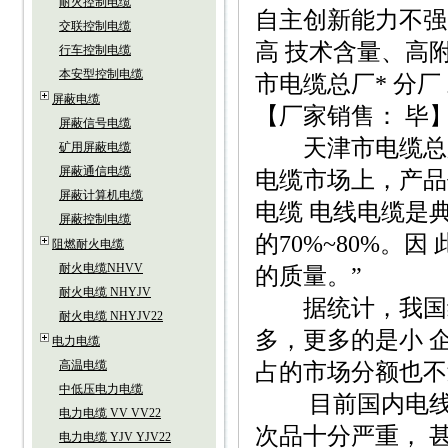
耐火控制电缆
自主创新能力不强
交联控制电缆
高 技术含量、高
行车控制电缆
本安型控制电缆
市电缆总厂* 分
屏蔽电缆
【厂家销售： 毕
屏蔽信号电缆
天津市电缆总厂*
矿用屏蔽电缆
屏蔽通信电缆
电缆市场上，产品
屏蔽计算机电缆
电缆 电线电缆是
屏蔽控制电缆
的70%~80%。
阻燃耐火电缆
耐火电缆NHVV
的质量。”
耐火电缆 NHYJV
据统计，我国线缆
耐火电缆 NHYJV22
多，更多的是小 
电力电缆
高温电缆
占的市场分额也不过
中低压电力电缆
目前国内电线电
电力电缆 VV VV22
次品十分严重， 
电力电缆 YJV YJV22