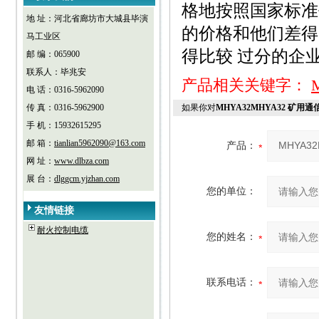
格地按照国家标准
地 址：河北省廊坊市大城县毕演
的价格和他们差得
马工业区
得比较 过分的企
邮 编：065900
联系人：毕兆安
产品相关关键字：
电 话：0316-5962090
传 真：0316-5962900
如果你对
MHYA32MHYA32 矿用
手 机：15932615295
邮 箱：
tianlian5962090@163.com
产品：
网 址：
www.dlbza.com
展 台：
dlggcm.yjzhan.com
您的单位：
友情链接
耐火控制电缆
您的姓名：
联系电话：