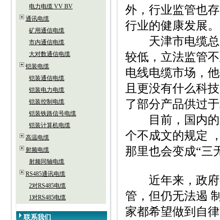
电力电缆 VV BV
外，行业监管也存
通讯电缆
行业的健康发展。
矿用通信电缆
天津市电缆总厂*
市内通信电缆
大对数通信电缆
较低，立法监管不
铠装电缆
电线电缆市场，他
铠装通信电缆
且更没有什么科技
铠装电力电缆
了部分产品供过于
铠装控制电缆
铠装铁路信号电缆
目前，国内的电
铠装计算机电缆
个不成文的规定 
高温电缆
那里也会变成“三
射频电缆
射频同轴电缆
RS485通讯电缆
近年来，政府有
2对RS485电缆
管，但仍无法遏 
1对RS485电缆
家都希望做到自律
联系我们