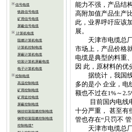
能力不强，产品结构
信号电缆
铁路信号电缆
高附加值产品生产比
矿用信号电缆
此，业界呼吁应该
屏蔽信号电缆
展。
计算机电缆
天津市电缆总厂*
阻燃计算机电缆
市场上，产品价格就
计算机控制电缆
屏蔽计算机电缆
电缆是典型的料重、
铠装计算机屏蔽电缆
因 此，原材料的优
电子计算机电缆
据统计，我国线缆
控制电缆
多的是小 企业，电
高温控制电缆
矿用控制电缆
额也不过在1%～2.5
矿用监控电缆
目前国内电线电缆
屏蔽控制电缆
十分严重， 甚至有
钢丝铠装阻燃控制电缆
管也存在“只罚不 
钢带铠装阻燃控制电缆
控制电缆*
天津市电缆总厂*