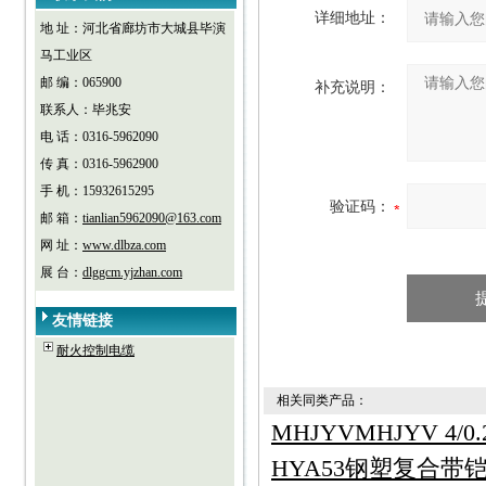
详细地址：
地 址：河北省廊坊市大城县毕演
马工业区
邮 编：065900
补充说明：
联系人：毕兆安
电 话：0316-5962090
传 真：0316-5962900
手 机：15932615295
验证码：
邮 箱：
tianlian5962090@163.com
网 址：
www.dlbza.com
展 台：
dlggcm.yjzhan.com
友情链接
耐火控制电缆
相关同类产品：
MHJYVMHJYV 4/0
HYA53钢塑复合带铠