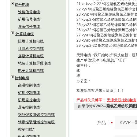
21 zr-kvvp2-22 铜芯聚氯乙
信号电缆
22 kyv 铜芯聚乙烯绝缘聚氯乙
铁路信号电缆
23 kyvp 铜芯聚乙烯绝缘聚氯乙烯
矿用信号电缆
24 kyvp2 铜芯聚乙烯绝缘聚氯乙
25 kyv22 铜芯聚乙烯绝缘聚氯乙
屏蔽信号电缆
26 kyv32 铜芯聚乙烯绝缘聚氯乙
计算机电缆
27 kyvr 铜芯聚乙烯绝缘聚氯乙烯
28 kyvrp 铜芯聚乙烯绝缘聚氯乙
阻燃计算机电缆
29 kyvp2-22 铜芯聚乙烯绝缘
计算机控制电缆
天津电缆-*我厂始终以“科技创新，
屏蔽计算机电缆
生产单位:天津市电缆总厂*分厂
铠装计算机屏蔽电缆
销售科：
电子计算机电缆
李
毕
控制电缆
办公室：
高温控制电缆
欢迎新老客户来人洽谈！！！
矿用控制电缆
矿用监控电缆
产品相关关键字：
天津天联控制电缆
如果你对
KVVP—聚氯乙烯纺织屏蔽
屏蔽控制电缆
钢丝铠装阻燃控制电缆
钢带铠装阻燃控制电缆
产品：
控制电缆*
耐火控制电缆