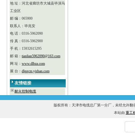
地 址：河北省廊坊市大城县毕演马
工业区
邮 编：065900
联系人：毕兆安
电 话：0316-5962090
传 真：0316-5962900
手 机：15932615295
邮 箱：
tianlian5962090@163.com
网 址：
www.dlbza.com
展 台：
dlggcm.yjzhan.com
友情链接
耐火控制电缆
版权所有：天津市电缆总厂第一分厂，未经允许
本站由
重工