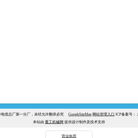
市电缆总厂第一分厂，未经允许翻录必究
GoogleSiteMap
网站管理入口
ICP备案号：
本站由
重工机械网
提供设计制作及技术支持
营业执照