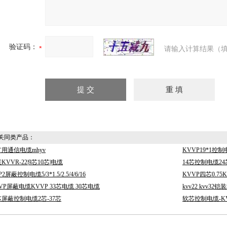
验证码：
请输入计算结果（填
同类产品：
用通信电缆mhyv
KVVP19*1控
KVVR-22|9芯10芯|电缆
14芯控制电缆24
P2屏蔽控制电缆5/3*1.5/2.5/4/6/16
KVVP四芯0.75
VP屏蔽电缆KVVP 33芯电缆 30芯电缆
kvv22 kvv3
屏蔽控制电缆2芯-37芯
软芯控制电缆-K