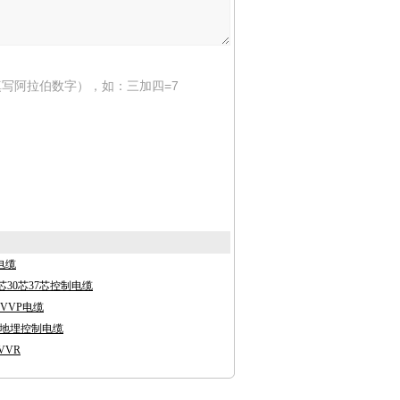
写阿拉伯数字），如：三加四=7
制电缆
芯30芯37芯控制电缆
KVVP电缆
2铠装地埋控制电缆
VVR