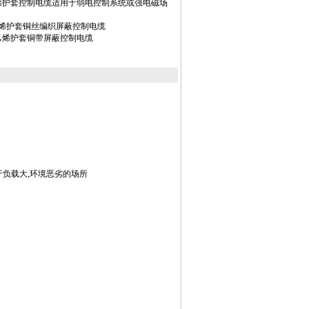
氯乙烯护套控制电缆适用于弱电控制系统或强电磁场
氯乙烯护套铜丝编织屏蔽控制电缆
聚氯乙烯护套铜带屏蔽控制电缆
于负载大,环境恶劣的场所