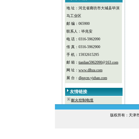
地 址：河北省廊坊市大城县毕演
马工业区
邮 编：065900
联系人：毕兆安
电 话：0316-5962090
传 真：0316-5962900
手 机：15932615295
邮 箱：
tianlian5962090@163.com
网 址：
www.dlbza.com
展 台：
dlggcm.yjzhan.com
友情链接
耐火控制电缆
版权所有：天津