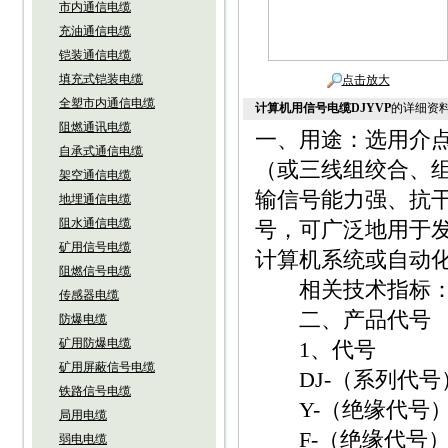
市内通信电缆
充油通信电缆
铠装通信电缆
填充式铠装电缆
点击放大
全塑市内通信电缆
计算机用信号电缆DJYVP
的详细资
阻燃通讯电缆
一、用途：选用介
自承式通信电缆
（或三线组绞合、
架空通信电缆
输信号能力强、抗
地埋通信电缆
阻水通信电缆
号，可广泛地用于
矿用信号电缆
计算机系统或自动
阻燃信号电缆
相关技术指标：参照I
传感器电缆
二、产品代号
防爆电缆
矿用防爆电缆
1、代号
矿用屏蔽信号电缆
DJ-（系列代号
铁路信号电缆
Y-（绝缘代号）
局用电缆
F-（绝缘代号）
弱电电缆