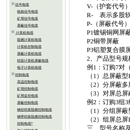
信号电缆
V-（护套代号）
铁路信号电缆
R- 表示多股
矿用信号电缆
P-（屏蔽代号）
屏蔽信号电缆
P1镀锡铜网屏
计算机电缆
P2铜带屏蔽
阻燃计算机电缆
计算机控制电缆
P3铝塑复合膜
屏蔽计算机电缆
2、产品型号规
铠装计算机屏蔽电缆
例1：订购7对（1
电子计算机电缆
（1）总屏蔽型DJYV
控制电缆
高温控制电缆
（2）分屏蔽多股软线
矿用控制电缆
（3）对屏总屏蔽型DJ
矿用监控电缆
例2：订购3组3线
屏蔽控制电缆
（1）分组屏蔽型DJ
钢丝铠装阻燃控制电缆
钢带铠装阻燃控制电缆
（2）组屏总屏DJYP
控制电缆*
三、型号名称及