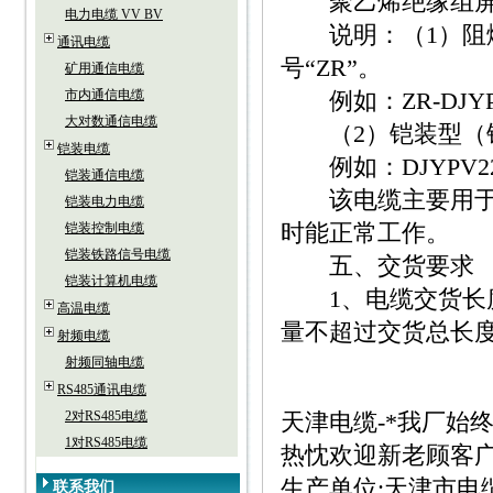
聚乙烯绝缘组屏
电力电缆 VV BV
说明：（1）阻燃
通讯电缆
号“ZR”。
矿用通信电缆
市内通信电缆
例如：ZR-DJYPV
大对数通信电缆
（2）铠装型（钢
铠装电缆
例如：DJYPV22
铠装通信电缆
该电缆主要用于交流
铠装电力电缆
时能正常工作。
铠装控制电缆
铠装铁路信号电缆
五、交货要求
铠装计算机电缆
1、电缆交货长度不
高温电缆
量不超过交货总长度
射频电缆
射频同轴电缆
RS485通讯电缆
2对RS485电缆
天津电缆-*我厂始
1对RS485电缆
热忱欢迎新老顾客
生产单位:天津市电
联系我们