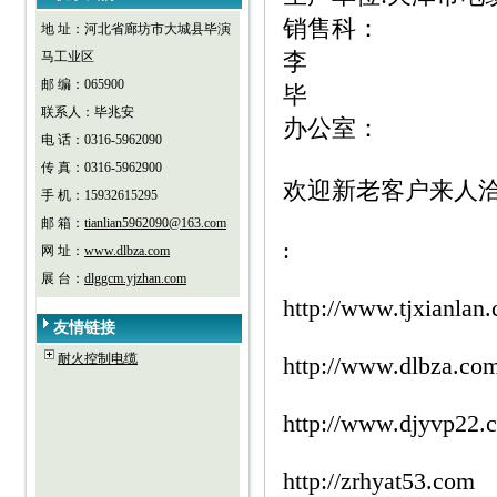
销售科：
地 址：河北省廊坊市大城县毕演
李
马工业区
邮 编：065900
毕
联系人：毕兆安
办公室：
电 话：0316-5962090
传 真：0316-5962900
欢迎新老客户来人
手 机：15932615295
邮 箱：
tianlian5962090@163.com
:
网 址：
www.dlbza.com
展 台：
dlggcm.yjzhan.com
http://www.tjxianlan
友情链接
耐火控制电缆
http://www.dlbza.co
http://www.djyvp22.
http://zrhyat53.com