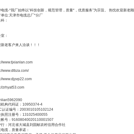
津电缆-*我厂始终以“科技创新，规范管理，质量*，优质服务”为宗旨。 热忱欢迎新
产单位:天津市电缆总厂*分厂
售科：
公室：
迎新老客户来人洽谈！！！
p://www.tjxianlan.com
p://www.dlbza.com/
p://www.djyvp22.com
p://zrhyat53.com
ianlian5962090
机构代码证：10950374-4
C认证编号：2003010105102124
执照注册号：131025400055
帐号：91608040020110001507
户行：河北省大城县刘固献农村信用合作社
联电缆，质量承诺：