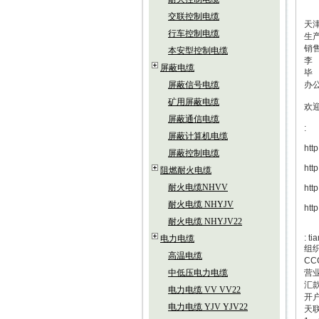
交联控制电缆
天
行车控制电缆
生
销
本安型控制电缆
李
屏蔽电缆
毕
屏蔽信号电缆
办
矿用屏蔽电缆
欢
屏蔽通信电缆
:
屏蔽计算机电缆
htt
屏蔽控制电缆
htt
阻燃耐火电缆
耐火电缆NHVV
htt
耐火电缆 NHYJV
htt
耐火电缆 NHYJV22
: t
电力电缆
组织
高温电缆
CC
中低压电力电缆
营业
汇款
电力电缆 VV VV22
开
电力电缆 YJV YJV22
天