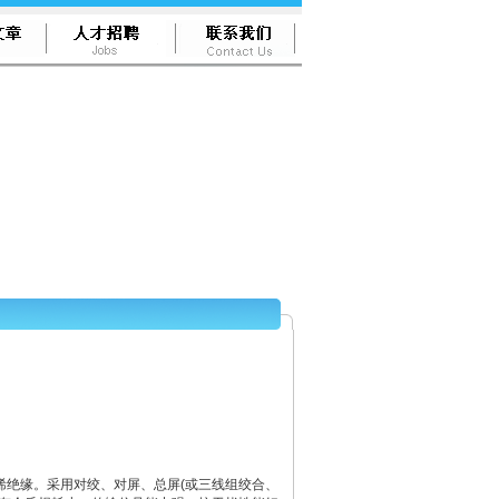
烯绝缘。采用对绞、对屏、总屏(或三线组绞合、