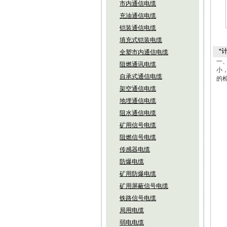
市内通信电缆
充油通信电缆
铠装通信电缆
填充式铠装电缆
*
全塑市内通信电缆
一
阻燃通讯电缆
小
自承式通信电缆
的
相
架空通信电缆
二
地埋通信电缆
1
阻水通信电缆
D
Y
矿用信号电缆
F
阻燃信号电缆
V
R
传感器电缆
P
防爆电缆
P
P
矿用防爆电缆
P
矿用屏蔽信号电缆
2
铁路信号电缆
例
（1
局用电缆
（2
弱电电缆
（3