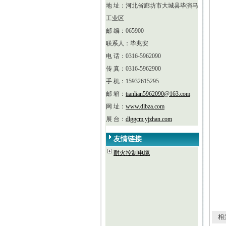
地 址：河北省廊坊市大城县毕演马
工业区
邮 编：065900
联系人：毕兆安
电 话：0316-5962090
传 真：0316-5962900
手 机：15932615295
邮 箱：
tianlian5962090@163.com
网 址：
www.dlbza.com
展 台：
dlggcm.yjzhan.com
友情链接
耐火控制电缆
相关