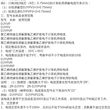
2：订购3组3线芯（9芯）0.75mm2的计算机用屏蔽电缆可表示为：
）分组屏蔽型DJYPV3×3×0.75mm2
）组屏总屏DJYPVP3×3×0.75mm2
、型号名称及使用范围
号 名称 使用范围
JYVP
JYPV
JYPVP
乙烯绝缘总屏蔽聚氯乙烯护套电子计算机用电缆
乙烯绝缘组屏蔽聚氯乙烯护套电子计算机用电缆
乙烯绝缘组屏蔽总屏蔽聚氯乙烯护套电子计算机用电缆
、固定敷设在室内、电缆沟或管道内
、电缆*工作温度：-20℃＋65℃
、电缆敷设温度不低于0℃，弯曲半径不小于电缆外径的10倍
JYVPR
JYPVR
JYPVRP
乙烯绝缘总屏蔽聚氯乙烯护套电子计算机用软电缆
乙烯绝缘组屏蔽聚氯乙烯护套电子计算机用软电缆
乙烯绝缘组屏蔽总屏蔽聚氯乙烯护套电子计算机用软电缆
明：（1）阻燃型（氧指数大于30）电缆需要在型号前加代号“ZR”。
：ZR-DJYPV ZR-DJYPVP等
2）铠装型（钢带铠装）电缆需在型号右下角加代号“22”
：DJYPV22 DJYPVP22等。
电缆主要用于交流或直流300V及以下的工作系统，在500V及以下时能正常工作。
、交货要求
、电缆交货长度不小于100m，允许以不短于50m的短头交货，其数量不超过交货总