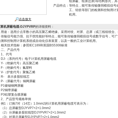
组屏蔽、组屏总屏)等结构形式，
产品特点：
等特点，能可靠传输微弱模拟信号
工、轻纺等部门的检测和控制用计
机用。
点击放大
计算机屏蔽电缆-DJYPVRP
的详细资料：
、用途：选用介点常数小的高压聚乙烯绝缘。采用对绞、对屏、总屏（或三线组绞合、
，传输信号能力强、抗干扰性能好等特点，能可靠传输微弱模拟信号或数字信号，可广
检测和控制用计算机系统或自动化仪表装置，以及一般的工业计算机用。
关技术指标：参照IEC189和英国BS5308标准
、产品代号
、代号
J-（系列代号）电子计算机用屏蔽电缆
-（绝缘代号）高压聚乙烯
-（绝缘代号）氟塑料
-（护套代号）聚氯乙烯
- 表示多股软线芯
-（屏蔽代号）铜网屏蔽
1镀锡铜网屏蔽
2铜带屏蔽
3铝塑复合膜屏蔽
、产品型号规格举例
1：订购7对（14芯）1.0mm2的计算机用屏蔽电缆可表示为：
）总屏蔽型DJYVP7×2×1.0mm2
）分屏蔽多股软线型DJYPVR7×2×1.0mm2
）对屏总屏蔽型DJYPVP7×2×1.0mm2