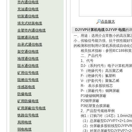
市内通信电缆
充油通信电缆
铠装通信电缆
点击放大
填充式铠装电缆
DJYVP计算机电缆 DJYVP 电缆
的
全塑市内通信电缆
一、用途：选用介点常数小的高压聚
阻燃通讯电缆
小，传输信号能力强、抗干扰性能好
自承式通信电缆
的检测和控制用计算机系统或自动化
相关技术指标：参照IEC189和英国
架空通信电缆
二、产品代号
地埋通信电缆
1、代号
阻水通信电缆
DJ-（系列代号）电子计算机用屏
Y-（绝缘代号）高压聚乙烯
矿用信号电缆
F-（绝缘代号）氟塑料
阻燃信号电缆
V-（护套代号）聚氯乙烯
R- 表示多股软线芯
传感器电缆
P-（屏蔽代号）铜网屏蔽
防爆电缆
P1镀锡铜网屏蔽
P2铜带屏蔽
矿用防爆电缆
P3铝塑复合膜屏蔽
矿用屏蔽信号电缆
2、产品型号规格举例
铁路信号电缆
例1：订购7对（14芯）1.0mm
（1）总屏蔽型DJYVP7×2×1.0m
局用电缆
（2）分屏蔽多股软线型DJYPVR7×
弱电电缆
（3）对屏总屏蔽型DJYPVP7×2×1