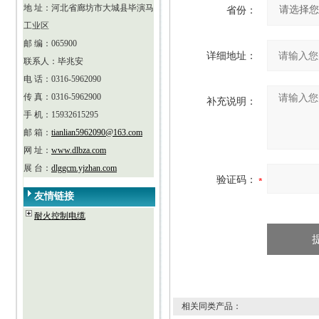
地 址：河北省廊坊市大城县毕演马
省份：
工业区
邮 编：065900
详细地址：
联系人：毕兆安
电 话：0316-5962090
传 真：0316-5962900
补充说明：
手 机：15932615295
邮 箱：
tianlian5962090@163.com
网 址：
www.dlbza.com
展 台：
dlggcm.yjzhan.com
验证码：
友情链接
耐火控制电缆
相关同类产品：