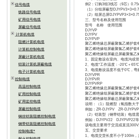
例2：订购3组3线芯（9芯）0.7
信号电缆
（1）分组屏蔽型DJYPV3×3×0.
铁路信号电缆
（2）组屏总屏DJYPVP3×3×0.7
矿用信号电缆
三、型号名称及使用范围
型号 名称 使用范围
屏蔽信号电缆
DJYVP
计算机电缆
DJYPV
DJYPVP
阻燃计算机电缆
聚乙烯绝缘总屏蔽聚氯乙烯护套电
聚乙烯绝缘组屏蔽聚氯乙烯护套
计算机控制电缆
聚乙烯绝缘组屏蔽总屏蔽聚氯乙
屏蔽计算机电缆
1、固定敷设在室内、电缆沟或管
铠装计算机屏蔽电缆
2、电缆*工作温度：-20℃＋65℃
3、电缆敷设温度不低于0℃，弯曲
电子计算机电缆
DJYVPR
控制电缆
DJYPVR
DJYPVRP
高温控制电缆
聚乙烯绝缘总屏蔽聚氯乙烯护套电
聚乙烯绝缘组屏蔽聚氯乙烯护套
矿用控制电缆
聚乙烯绝缘组屏蔽总屏蔽聚氯乙
矿用监控电缆
说明：（1）阻燃型（氧指数大于30
屏蔽控制电缆
例如：ZR-DJYPV ZR-DJYPV
（2）铠装型（钢带铠装）电缆需在
钢丝铠装阻燃控制电缆
例如：DJYPV22 DJYPVP22
钢带铠装阻燃控制电缆
该电缆主要用于交流或直流300V
五、交货要求
控制电缆*
1、电缆交货长度不小于100m，允
耐火控制电缆