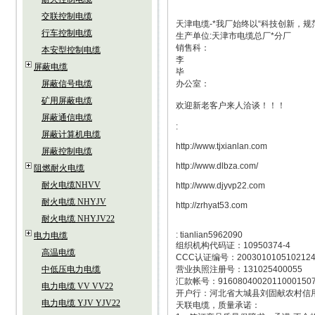
交联控制电缆
天津电缆-*我厂始终以“科技创新，
行车控制电缆
生产单位:天津市电缆总厂*分厂
销售科：
本安型控制电缆
李
屏蔽电缆
毕
屏蔽信号电缆
办公室：
矿用屏蔽电缆
欢迎新老客户来人洽谈！！！
屏蔽通信电缆
:
屏蔽计算机电缆
http://www.tjxianlan.com
屏蔽控制电缆
http://www.dlbza.com/
阻燃耐火电缆
耐火电缆NHVV
http://www.djyvp22.com
耐火电缆 NHYJV
http://zrhyat53.com
耐火电缆 NHYJV22
: tianlian5962090
电力电缆
组织机构代码证：10950374-4
高温电缆
CCC认证编号：200301010510212
中低压电力电缆
营业执照注册号：131025400055
汇款帐号：9160804002011000150
电力电缆 VV VV22
开户行：河北省大城县刘固献农村信
电力电缆 YJV YJV22
天联电缆，质量承诺：