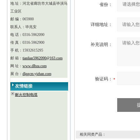
地 址：河北省廊坊市大城县毕演马
省份：
工业区
邮 编：065900
详细地址：
联系人：毕兆安
电 话：0316-5962090
传 真：0316-5962900
补充说明：
手 机：15932615295
邮 箱：
tianlian5962090@163.com
网 址：
www.dlbza.com
展 台：
dlggcm.yjzhan.com
验证码：
友情链接
耐火控制电缆
相关同类产品：