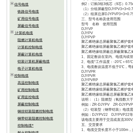
例2：订购3组3线芯（9芯）0.7
信号电缆
（1）分组屏蔽型DJYPV3×3×0.
铁路信号电缆
（2）组屏总屏DJYPVP3×3×0.7
矿用信号电缆
三、型号名称及使用范围
型号 名称 使用范围
屏蔽信号电缆
DJYVP
计算机电缆
DJYPV
DJYPVP
阻燃计算机电缆
聚乙烯绝缘总屏蔽聚氯乙烯护套电
聚乙烯绝缘组屏蔽聚氯乙烯护套
计算机控制电缆
聚乙烯绝缘组屏蔽总屏蔽聚氯乙
屏蔽计算机电缆
1、固定敷设在室内、电缆沟或管
铠装计算机屏蔽电缆
2、电缆*工作温度：-20℃＋65℃
3、电缆敷设温度不低于0℃，弯曲
电子计算机电缆
DJYVPR
控制电缆
DJYPVR
DJYPVRP
高温控制电缆
聚乙烯绝缘总屏蔽聚氯乙烯护套电
聚乙烯绝缘组屏蔽聚氯乙烯护套
矿用控制电缆
聚乙烯绝缘组屏蔽总屏蔽聚氯乙
矿用监控电缆
说明：（1）阻燃型（氧指数大于30
屏蔽控制电缆
例如：ZR-DJYPV ZR-DJYPV
（2）铠装型（钢带铠装）电缆需在
钢丝铠装阻燃控制电缆
例如：DJYPV22 DJYPVP22
钢带铠装阻燃控制电缆
该电缆主要用于交流或直流300V
五、交货要求
控制电缆*
1、电缆交货长度不小于100m，允
耐火控制电缆