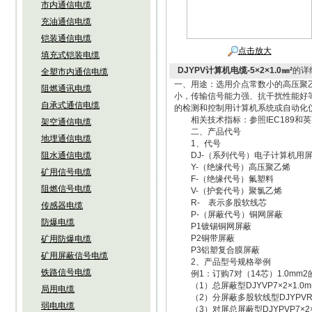
市内通信电缆
充油通信电缆
铠装通信电缆
点击放大
填充式铠装电缆
DJYPV计算机电缆-5×2×1.0㎜²
的详
全塑市内通信电缆
一、用途：选用介点常数小的高压聚
阻燃通讯电缆
小，传输信号能力强、抗干扰性能好
自承式通信电缆
的检测和控制用计算机系统或自动化
相关技术指标：参照IEC189和英国
架空通信电缆
二、产品代号
地埋通信电缆
1、代号
阻水通信电缆
DJ-（系列代号）电子计算机用屏
Y-（绝缘代号）高压聚乙烯
矿用信号电缆
F-（绝缘代号）氟塑料
阻燃信号电缆
V-（护套代号）聚氯乙烯
R- 表示多股软线芯
传感器电缆
P-（屏蔽代号）铜网屏蔽
防爆电缆
P1镀锡铜网屏蔽
P2铜带屏蔽
矿用防爆电缆
P3铝塑复合膜屏蔽
矿用屏蔽信号电缆
2、产品型号规格举例
铁路信号电缆
例1：订购7对（14芯）1.0mm
（1）总屏蔽型DJYVP7×2×1.0m
局用电缆
（2）分屏蔽多股软线型DJYPVR7×
弱电电缆
（3）对屏总屏蔽型DJYPVP7×2×1