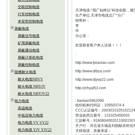
交联控制电缆
天津电缆-*我厂始终以“科技创新，
行车控制电缆
生产单位:天津市电缆总厂*分厂
销售科：
本安型控制电缆
李
屏蔽电缆
毕
屏蔽信号电缆
办公室：
矿用屏蔽电缆
欢迎新老客户来人洽谈！！！
屏蔽通信电缆
:
屏蔽计算机电缆
http://www.tjxianlan.com
屏蔽控制电缆
http://www.dlbza.com/
阻燃耐火电缆
耐火电缆NHVV
http://www.djyvp22.com
耐火电缆 NHYJV
http://zrhyat53.com
耐火电缆 NHYJV22
: tianlian5962090
电力电缆
组织机构代码证：10950374-4
高温电缆
CCC认证编号：200301010510212
中低压电力电缆
营业执照注册号：131025400055
汇款帐号：9160804002011000150
电力电缆 VV VV22
开户行：河北省大城县刘固献农村信
电力电缆 YJV YJV22
天联电缆，质量承诺：