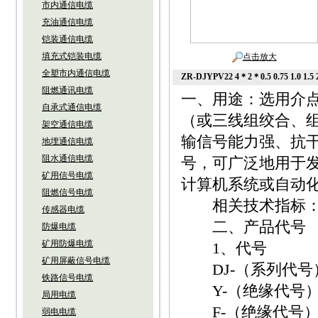
市内通信电缆
充油通信电缆
铠装通信电缆
填充式铠装电缆
点击放大
全塑市内通信电缆
ZR-DJYPV22 4＊2＊0.5 0.75 1.0 1.5 
阻燃通讯电缆
一、用途：选用介
自承式通信电缆
（或三线组绞合、
架空通信电缆
输信号能力强、抗
地埋通信电缆
阻水通信电缆
号，可广泛地用于
矿用信号电缆
计算机系统或自动
阻燃信号电缆
相关技术指标：参照I
传感器电缆
二、产品代号
防爆电缆
矿用防爆电缆
1、代号
矿用屏蔽信号电缆
DJ-（系列代号
铁路信号电缆
Y-（绝缘代号）
局用电缆
F-（绝缘代号）
弱电电缆