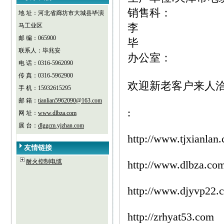
销售科：
地 址：河北省廊坊市大城县毕演
李
马工业区
邮 编：065900
毕
联系人：毕兆安
办公室：
电 话：0316-5962090
传 真：0316-5962900
欢迎新老客户来人
手 机：15932615295
邮 箱：
tianlian5962090@163.com
:
网 址：
www.dlbza.com
展 台：
dlggcm.yjzhan.com
http://www.tjxianlan
友情链接
耐火控制电缆
http://www.dlbza.co
http://www.djyvp22.
http://zrhyat53.com