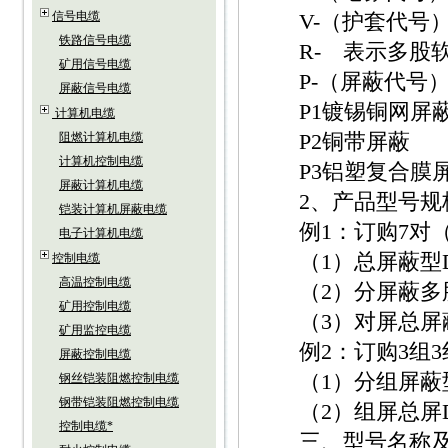
信号电缆
V-（护套代号）
铁路信号电缆
R- 表示多股
矿用信号电缆
P-（屏蔽代号）
屏蔽信号电缆
P1镀锡铜网屏
计算机电缆
P2铜带屏蔽
阻燃计算机电缆
计算机控制电缆
P3铝塑复合膜
屏蔽计算机电缆
2、产品型号规
铠装计算机屏蔽电缆
例1：订购7对（1
电子计算机电缆
（1）总屏蔽型DJYV
控制电缆
高温控制电缆
（2）分屏蔽多股软线
矿用控制电缆
（3）对屏总屏蔽型DJ
矿用监控电缆
例2：订购3组3线
屏蔽控制电缆
（1）分组屏蔽型DJ
钢丝铠装阻燃控制电缆
钢带铠装阻燃控制电缆
（2）组屏总屏DJYP
控制电缆*
三、型号名称及