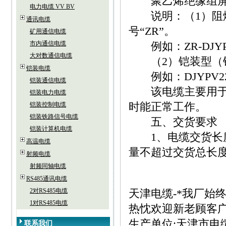
聚乙烯绝缘组屏
电力电缆 VV BV
说明：（1）阻燃
通讯电缆
号“ZR”。
矿用通信电缆
市内通信电缆
例如：ZR-DJYPV
大对数通信电缆
（2）铠装型（钢
铠装电缆
例如：DJYPV22
铠装通信电缆
该电缆主要用于交流
铠装电力电缆
时能正常工作。
铠装控制电缆
铠装铁路信号电缆
五、交货要求
铠装计算机电缆
1、电缆交货长度不
高温电缆
量不超过交货总长度
射频电缆
射频同轴电缆
RS485通讯电缆
2对RS485电缆
天津电缆-*我厂始
1对RS485电缆
热忱欢迎新老顾客
生产单位:天津市电
联系我们