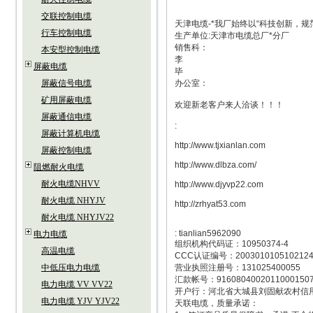
交联控制电缆
天津电缆-*我厂始终以“科技创新，
行车控制电缆
生产单位:天津市电缆总厂*分厂
销售科：
本安型控制电缆
李
屏蔽电缆
毕
屏蔽信号电缆
办公室：
矿用屏蔽电缆
欢迎新老客户来人洽谈！！！
屏蔽通信电缆
:
屏蔽计算机电缆
http://www.tjxianlan.com
屏蔽控制电缆
http://www.dlbza.com/
阻燃耐火电缆
耐火电缆NHVV
http://www.djyvp22.com
耐火电缆 NHYJV
http://zrhyat53.com
耐火电缆 NHYJV22
: tianlian5962090
电力电缆
组织机构代码证：10950374-4
高温电缆
CCC认证编号：200301010510212
中低压电力电缆
营业执照注册号：131025400055
汇款帐号：9160804002011000150
电力电缆 VV VV22
开户行：河北省大城县刘固献农村信
电力电缆 YJV YJV22
天联电缆，质量承诺：