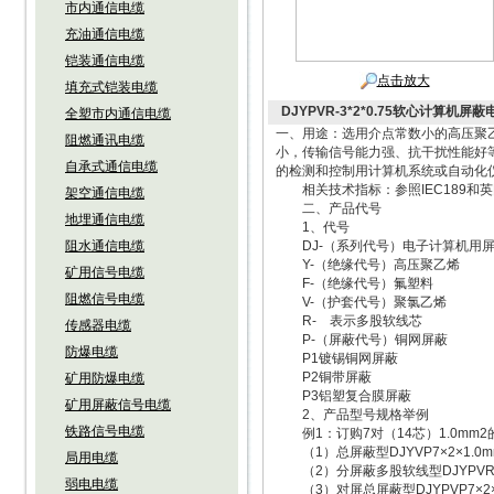
市内通信电缆
充油通信电缆
铠装通信电缆
点击放大
填充式铠装电缆
DJYPVR-3*2*0.75软心计算机屏蔽
全塑市内通信电缆
一、用途：选用介点常数小的高压聚
阻燃通讯电缆
小，传输信号能力强、抗干扰性能好
自承式通信电缆
的检测和控制用计算机系统或自动化
相关技术指标：参照IEC189和英国
架空通信电缆
二、产品代号
地埋通信电缆
1、代号
阻水通信电缆
DJ-（系列代号）电子计算机用屏
Y-（绝缘代号）高压聚乙烯
矿用信号电缆
F-（绝缘代号）氟塑料
阻燃信号电缆
V-（护套代号）聚氯乙烯
R- 表示多股软线芯
传感器电缆
P-（屏蔽代号）铜网屏蔽
防爆电缆
P1镀锡铜网屏蔽
P2铜带屏蔽
矿用防爆电缆
P3铝塑复合膜屏蔽
矿用屏蔽信号电缆
2、产品型号规格举例
铁路信号电缆
例1：订购7对（14芯）1.0mm
（1）总屏蔽型DJYVP7×2×1.0m
局用电缆
（2）分屏蔽多股软线型DJYPVR7×
弱电电缆
（3）对屏总屏蔽型DJYPVP7×2×1