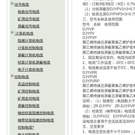
例2：订购3组3线芯（9芯）0.7
信号电缆
（1）分组屏蔽型DJYPV3×3×0.
铁路信号电缆
（2）组屏总屏DJYPVP3×3×0.7
矿用信号电缆
三、型号名称及使用范围
型号 名称 使用范围
屏蔽信号电缆
DJYVP
计算机电缆
DJYPV
DJYPVP
阻燃计算机电缆
聚乙烯绝缘总屏蔽聚氯乙烯护套电
聚乙烯绝缘组屏蔽聚氯乙烯护套
计算机控制电缆
聚乙烯绝缘组屏蔽总屏蔽聚氯乙
屏蔽计算机电缆
1、固定敷设在室内、电缆沟或管
铠装计算机屏蔽电缆
2、电缆*工作温度：-20℃＋65℃
3、电缆敷设温度不低于0℃，弯曲
电子计算机电缆
DJYVPR
控制电缆
DJYPVR
DJYPVRP
高温控制电缆
聚乙烯绝缘总屏蔽聚氯乙烯护套电
聚乙烯绝缘组屏蔽聚氯乙烯护套
矿用控制电缆
聚乙烯绝缘组屏蔽总屏蔽聚氯乙
矿用监控电缆
说明：（1）阻燃型（氧指数大于30
屏蔽控制电缆
例如：ZR-DJYPV ZR-DJYPV
（2）铠装型（钢带铠装）电缆需在
钢丝铠装阻燃控制电缆
例如：DJYPV22 DJYPVP22
钢带铠装阻燃控制电缆
该电缆主要用于交流或直流300V
五、交货要求
控制电缆*
1、电缆交货长度不小于100m，允
耐火控制电缆