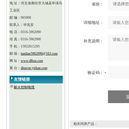
地 址：河北省廊坊市大城县毕演马
省份：
工业区
邮 编：065900
详细地址：
联系人：毕兆安
电 话：0316-5962090
传 真：0316-5962900
补充说明：
手 机：15932615295
邮 箱：
tianlian5962090@163.com
网 址：
www.dlbza.com
展 台：
dlggcm.yjzhan.com
验证码：
友情链接
耐火控制电缆
相关同类产品：