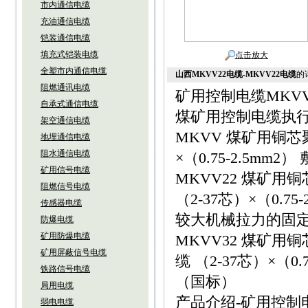
市内通信电缆
充油通信电缆
铠装通信电缆
填充式铠装电缆
点击放大
全塑市内通信电缆
山西MKVV22电缆-MKVV22电缆
的
阻燃通讯电缆
矿用控制电缆MKV
自承式通信电缆
煤矿用控制电缆执行标准
架空通信电缆
MKVV 煤矿用铜芯
地埋通信电缆
阻水通信电缆
×（0.75-2.5m
矿用信号电缆
MKVV22 煤矿
阻燃信号电缆
（2-37芯）×（0.
传感器电缆
较大机械拉力的固
防爆电缆
矿用防爆电缆
MKVV32 煤矿
矿用屏蔽信号电缆
缆 （2-37芯）×（0.7
铁路信号电缆
（国标）
局用电缆
产品介绍-矿用控制
弱电电缆