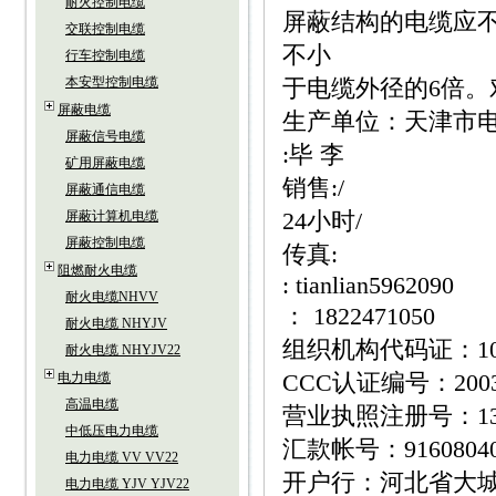
耐火控制电缆
屏蔽结构的电缆应不
交联控制电缆
不小
行车控制电缆
本安型控制电缆
于电缆外径的6倍。
屏蔽电缆
生产单位：天津市电
屏蔽信号电缆
:毕 李
矿用屏蔽电缆
销售:/
屏蔽通信电缆
24小时/
屏蔽计算机电缆
屏蔽控制电缆
传真:
阻燃耐火电缆
: tianlian5962090
耐火电缆NHVV
： 1822471050
耐火电缆 NHYJV
组织机构代码证：1095
耐火电缆 NHYJV22
CCC认证编号：20030
电力电缆
高温电缆
营业执照注册号：1310
中低压电力电缆
汇款帐号：916080400
电力电缆 VV VV22
开户行：河北省大
电力电缆 YJV YJV22