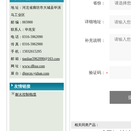
省份：
地 址：河北省廊坊市大城县毕演
马工业区
详细地址：
邮 编：065900
联系人：毕兆安
电 话：0316-5962090
补充说明：
传 真：0316-5962900
手 机：15932615295
邮 箱：
tianlian5962090@163.com
网 址：
www.dlbza.com
验证码：
展 台：
dlggcm.yjzhan.com
友情链接
耐火控制电缆
相关同类产品：