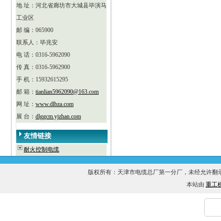
地 址：河北省廊坊市大城县毕演马
工业区
邮 编：065900
联系人：毕兆安
电 话：0316-5962090
传 真：0316-5962900
手 机：15932615295
邮 箱：
tianlian5962090@163.com
网 址：
www.dlbza.com
展 台：
dlggcm.yjzhan.com
友情链接
耐火控制电缆
版权所有：天津市电缆总厂第一分厂，未经允许
本站由
重工