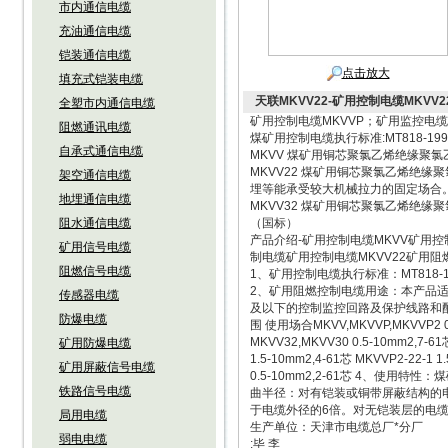
市内通信电缆
充油通信电缆
铠装通信电缆
点击放大
填充式铠装电缆
天联MKVV22-矿用控制电缆MKVV2
全塑市内通信电缆
矿用控制电缆MKVVP；矿用监控电缆
阻燃通讯电缆
煤矿用控制电缆执行标准:MT818-199
自承式通信电缆
MKVV 煤矿用铜芯聚氯乙烯绝缘聚氯乙
MKVV22 煤矿用铜芯聚氯乙烯绝缘聚
架空通信电缆
埋等能承受较大机械拉力的固定场合
地埋通信电缆
MKVV32 煤矿用铜芯聚氯乙烯绝缘聚氯
阻水通信电缆
（国标）
产品介绍-矿用控制电缆MKVV矿用控
矿用信号电缆
制电缆矿用控制电缆MKVV22矿用阻燃控
阻燃信号电缆
1、矿用控制电缆执行标准：MT818-19
2、矿用阻燃控制电缆用途：本产品适用于
传感器电缆
及以下的控制监控回路及保护线路和配
防爆电缆
围 使用场合MKVV,MKVVP,MKVVP2 
MKVV32,MKVV30 0.5-10mm2,7-61
矿用防爆电缆
1.5-10mm2,4-61芯 MKVVP2-2
矿用屏蔽信号电缆
0.5-10mm2,2-61芯 4、使
铁路信号电缆
曲半径：对有铠装或铜带屏蔽结构的
于电缆外径的6倍。对无铠装层的电
局用电缆
生产单位：天津市电缆总厂*分厂
弱电电缆
:毕 李