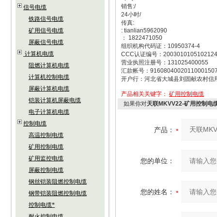
销售:/
信号电缆
24小时/
铁路信号电缆
传真:
矿用信号电缆
: tianlian5962090
： 1822471050
屏蔽信号电缆
组织机构代码证：10950374-4
计算机电缆
CCC认证编号：200301010510212
营业执照注册号：131025400055
阻燃计算机电缆
汇款帐号：9160804002011000150
计算机控制电缆
开户行：河北省大城县刘固献农村信
屏蔽计算机电缆
产品相关关键字：
矿用控制电缆
铠装计算机屏蔽电缆
如果你对
天联MKVV22-矿用控制电缆
电子计算机电缆
控制电缆
产品：
高温控制电缆
矿用控制电缆
矿用监控电缆
您的单位：
屏蔽控制电缆
钢丝铠装阻燃控制电缆
您的姓名：
钢带铠装阻燃控制电缆
控制电缆*
耐火控制电缆