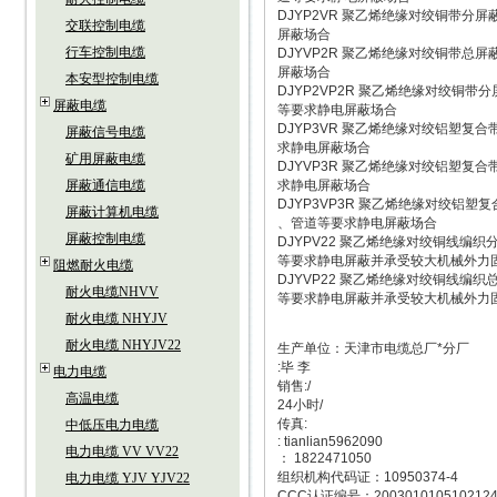
DJYP2VR 聚乙烯绝缘对绞铜带
交联控制电缆
屏蔽场合
行车控制电缆
DJYVP2R 聚乙烯绝缘对绞铜带
屏蔽场合
本安型控制电缆
DJYP2VP2R 聚乙烯绝缘对绞铜
屏蔽电缆
等要求静电屏蔽场合
DJYP3VR 聚乙烯绝缘对绞铝塑
屏蔽信号电缆
求静电屏蔽场合
矿用屏蔽电缆
DJYVP3R 聚乙烯绝缘对绞铝塑
屏蔽通信电缆
求静电屏蔽场合
DJYP3VP3R 聚乙烯绝缘对绞铝
屏蔽计算机电缆
、管道等要求静电屏蔽场合
屏蔽控制电缆
DJYPV22 聚乙烯绝缘对绞铜线编
等要求静电屏蔽并承受较大机械外力
阻燃耐火电缆
DJYVP22 聚乙烯绝缘对绞铜线编
耐火电缆NHVV
等要求静电屏蔽并承受较大机械外力
耐火电缆 NHYJV
耐火电缆 NHYJV22
生产单位：天津市电缆总厂*分厂
:毕 李
电力电缆
销售:/
高温电缆
24小时/
传真:
中低压电力电缆
: tianlian5962090
电力电缆 VV VV22
： 1822471050
组织机构代码证：10950374-4
电力电缆 YJV YJV22
CCC认证编号：200301010510212