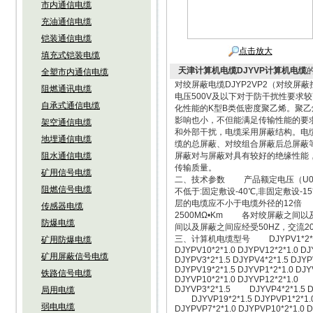
市内通信电缆
充油通信电缆
铠装通信电缆
点击放大
填充式铠装电缆
天津计算机电缆DJYVP计算机电缆
全塑市内通信电缆
对绞屏蔽电缆DJYP2VP2（对绞
阻燃通讯电缆
电压500V及以下对于防干扰性要求
自承式通信电缆
化性能的K型B类低密度聚乙烯。聚
影响也小，不但能满足传输性能的要
架空通信电缆
和外部干扰，电缆采用屏蔽结构。电
地埋通信电缆
缆的总屏蔽、对绞组合屏蔽后总屏蔽
阻水通信电缆
屏蔽对与屏蔽对具有较好的绝缘性能
传输质量。
矿用信号电缆
二、技术参数 产品额定电压（U0/
阻燃信号电缆
不低于:固定敷设-40℃,非固定敷设
层的电缆应不小于电缆外径的12倍 
传感器电缆
2500MΩ•Km 各对绞屏蔽之
防爆电缆
间以及屏蔽之间应经受50HZ，交流2
三、计算机电缆型号 DJYPV1*2*1.0 DJY
矿用防爆电缆
DJYPV10*2*1.0 DJYPV12*2*1.0 D
矿用屏蔽信号电缆
DJYPV3*2*1.5 DJYPV4*2*1.5 DJY
DJYPV19*2*1.5 DJYVP1*2*1.0 DJ
铁路信号电缆
DJYVP10*2*1.0 DJYVP12*2*1.0 D
DJYVP3*2*1.5 DJYVP4*2*1.5 DJY
局用电缆
DJYVP19*2*1.5 DJYPVP1*2*1.0
弱电电缆
DJYPVP7*2*1.0 DJYPVP10*2*1.0