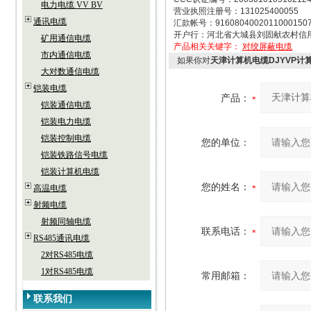
电力电缆 VV BV
营业执照注册号：131025400055
通讯电缆
汇款帐号：9160804002011000150
开户行：河北省大城县刘固献农村信
矿用通信电缆
产品相关关键字：
对绞屏蔽电缆
市内通信电缆
如果你对
天津计算机电缆DJYVP计
大对数通信电缆
铠装电缆
产品：
铠装通信电缆
铠装电力电缆
铠装控制电缆
您的单位：
铠装铁路信号电缆
铠装计算机电缆
您的姓名：
高温电缆
射频电缆
射频同轴电缆
联系电话：
RS485通讯电缆
2对RS485电缆
1对RS485电缆
常用邮箱：
联系我们