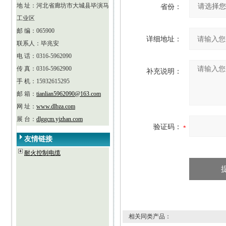
地 址：河北省廊坊市大城县毕演马
省份：
工业区
邮 编：065900
详细地址：
联系人：毕兆安
电 话：0316-5962090
传 真：0316-5962900
补充说明：
手 机：15932615295
邮 箱：
tianlian5962090@163.com
网 址：
www.dlbza.com
展 台：
dlggcm.yjzhan.com
验证码：
友情链接
耐火控制电缆
相关同类产品：